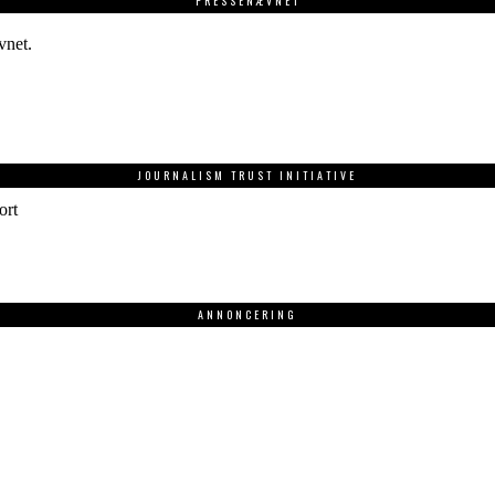
PRESSENÆVNET
vnet.
JOURNALISM TRUST INITIATIVE
ort
ANNONCERING
.