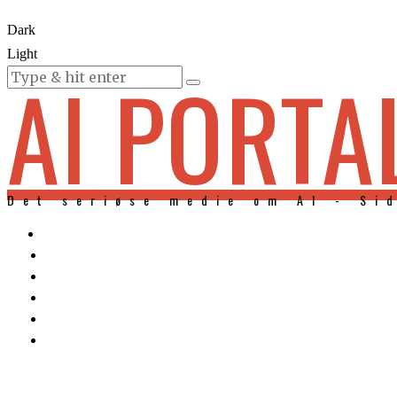
Dark
Light
AI PORTA
KURSER
Det seriøse medie om AI - Si