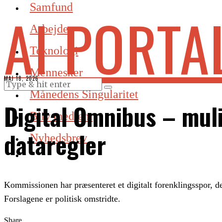
Samfund
AI PORTA
Arbejde
Teknologi
Mennesker
MAJ 18, 2026
Månedens Singularitet
Digital Omnibus – muli
Bliv medlem
dataregler
Nyhedsbrev
Kommissionen har præsenteret et digitalt forenklingsspor, d
Forslagene er politisk omstridte.
Share