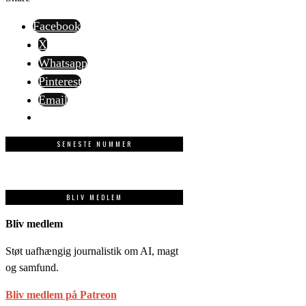
Facebook
X
Whatsapp
Pinterest
Email
SENESTE NUMMER
BLIV MEDLEM
Bliv medlem
Støt uafhængig journalistik om AI, magt
og samfund.
Bliv medlem på Patreon