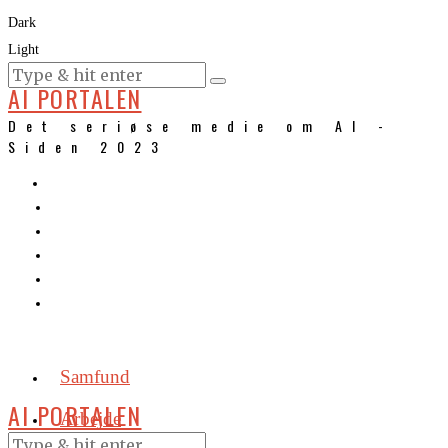
Dark
Light
KURSER
AI PORTALEN
Det seriøse medie om AI -
Siden 2023
Samfund
AI PORTALEN
Arbejde