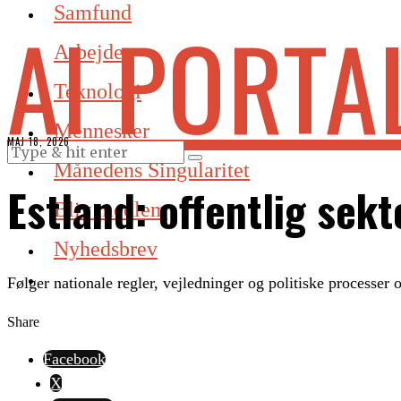
Samfund
AI PORTA
Arbejde
Teknologi
Mennesker
MAJ 18, 2026
Månedens Singularitet
Estland: offentlig sek
Bliv medlem
Nyhedsbrev
Følger nationale regler, vejledninger og politiske processer 
Share
Facebook
X