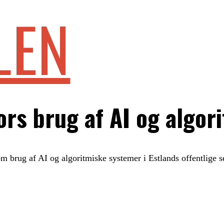
LEN
tors brug af AI og algor
om brug af AI og algoritmiske systemer i Estlands offentlige s