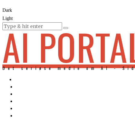
Dark
Light
AI PORTA
KURSER
Det seriøse medie om AI - Si