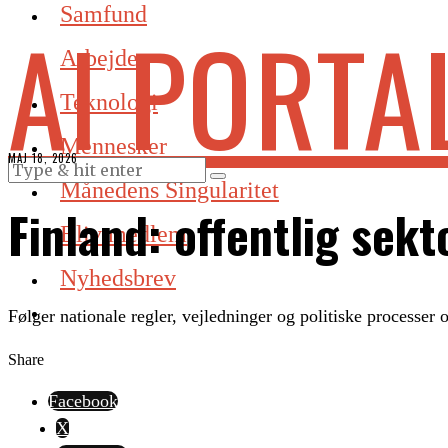
Samfund
AI PORTA
Arbejde
Teknologi
Mennesker
MAJ 18, 2026
Månedens Singularitet
Finland: offentlig sekt
Bliv medlem
Nyhedsbrev
Følger nationale regler, vejledninger og politiske processer 
Share
Facebook
X