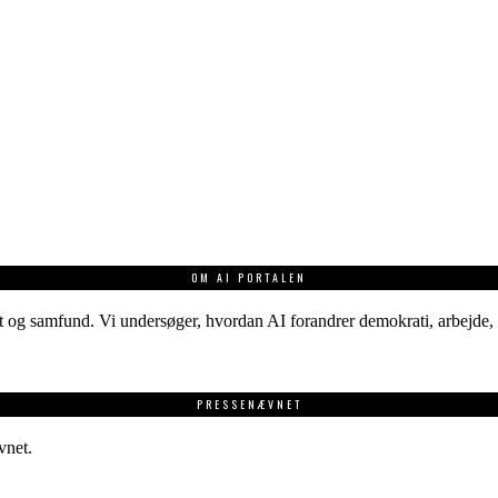
OM AI PORTALEN
 og samfund. Vi undersøger, hvordan AI forandrer demokrati, arbejde, v
PRESSENÆVNET
vnet.