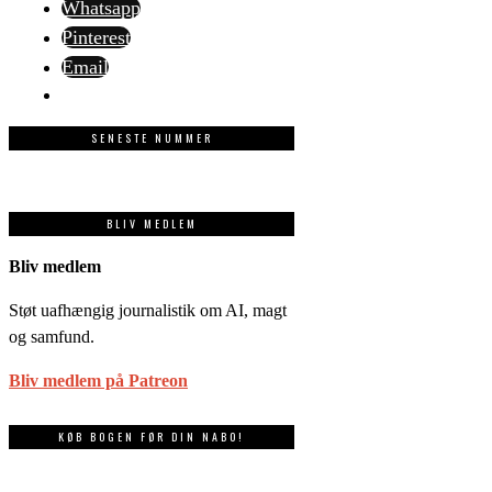
Whatsapp
Pinterest
Email
SENESTE NUMMER
BLIV MEDLEM
Bliv medlem
Støt uafhængig journalistik om AI, magt
og samfund.
Bliv medlem på Patreon
KØB BOGEN FØR DIN NABO!