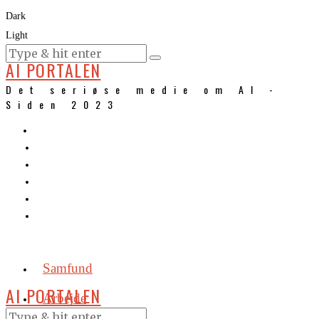
Dark
Light
KURSER
AI PORTALEN
Det seriøse medie om AI -
Siden 2023
Samfund
AI PORTALEN
Arbejde