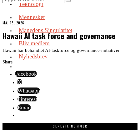
Teknologi
Mennesker
MAJ 18, 2026
Månedens Singularitet
Hawaii AI task force and governance
Bliv medlem
Hawaii har behandlet AI-taskforce og governance-initiativer.
Nyhedsbrev
Share
Facebook
X
Whatsapp
Pinterest
Email
SENESTE NUMMER