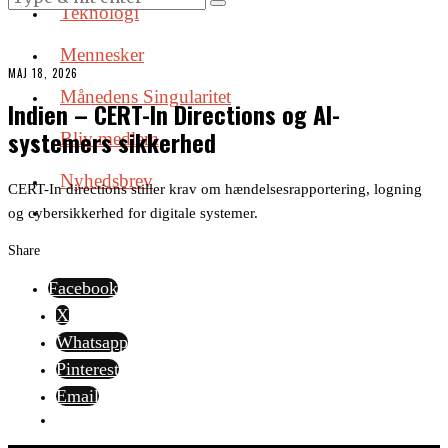
Teknologi
Mennesker
MAJ 18, 2026
Månedens Singularitet
Indien – CERT-In Directions og AI-
systemers sikkerhed
Bliv medlem
Nyhedsbrev
CERT-In directions stiller krav om hændelsesrapportering, logning
og cybersikkerhed for digitale systemer.
Share
Facebook
X
Whatsapp
Pinterest
Email