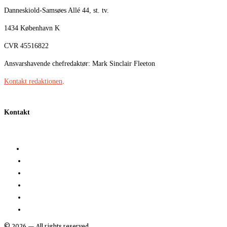
Danneskiold-Samsøes Allé 44, st. tv.
1434 København K
CVR 45516822
Ansvarshavende chefredaktør: Mark Sinclair Fleeton
Kontakt redaktionen
.
Kontakt
©
2026
— All rights reserved.