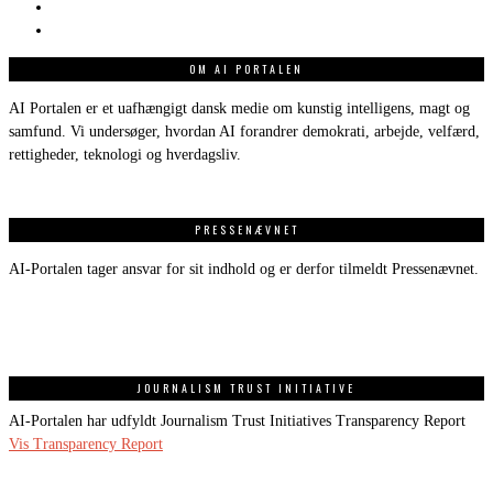
OM AI PORTALEN
AI Portalen er et uafhængigt dansk medie om kunstig intelligens, magt og
samfund. Vi undersøger, hvordan AI forandrer demokrati, arbejde, velfærd,
rettigheder, teknologi og hverdagsliv.
PRESSENÆVNET
AI-Portalen tager ansvar for sit indhold og er derfor tilmeldt Pressenævnet.
JOURNALISM TRUST INITIATIVE
AI-Portalen har udfyldt Journalism Trust Initiatives Transparency Report
Vis Transparency Report