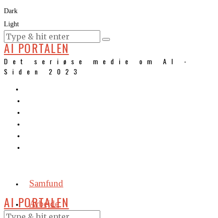
Dark
Light
KURSER
AI PORTALEN
Det seriøse medie om AI -
Siden 2023
Samfund
AI PORTALEN
Arbejde