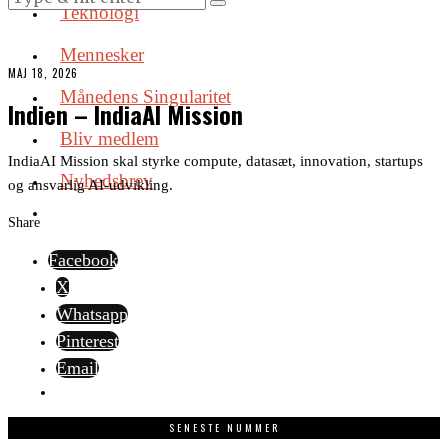
Teknologi
Mennesker
MAJ 18, 2026
Månedens Singularitet
Indien – IndiaAI Mission
Bliv medlem
IndiaAI Mission skal styrke compute, datasæt, innovation, startups
Nyhedsbrev
og ansvarlig AI-udvikling.
Share
Facebook
X
Whatsapp
Pinterest
Email
SENESTE NUMMER