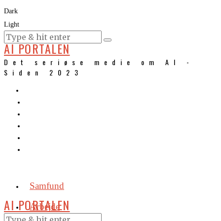
Dark
Light
KURSER
AI PORTALEN
Det seriøse medie om AI -
Siden 2023
Samfund
AI PORTALEN
Arbejde