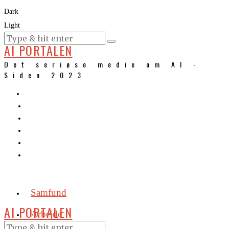
Dark
Light
KURSER
AI PORTALEN
Det seriøse medie om AI -
Siden 2023
Samfund
AI PORTALEN
Arbejde