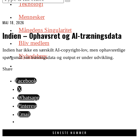
Teknologi
Mennesker
MAJ 18, 2026
Månedens Singularitet
Indien – Ophavsret og AI-træningsdata
Bliv medlem
Indien har ikke en særskilt AI-copyright-lov, men ophavsretlige
Nyhedsbrev
spørgsmål om træningsdata og output er under udvikling.
Share
Facebook
X
Whatsapp
Pinterest
Email
SENESTE NUMMER