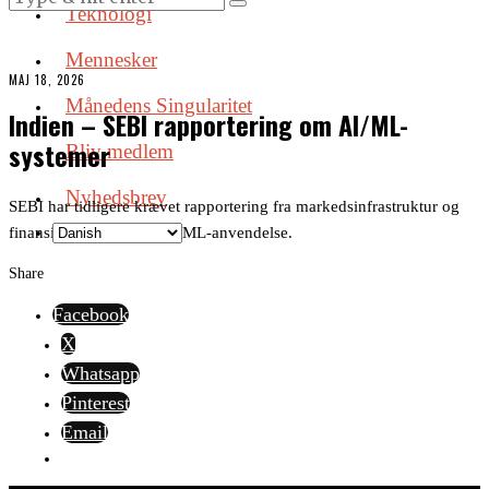
Teknologi
Mennesker
MAJ 18, 2026
Månedens Singularitet
Indien – SEBI rapportering om AI/ML-
systemer
Bliv medlem
Nyhedsbrev
SEBI har tidligere krævet rapportering fra markedsinfrastruktur og
finansielle aktører om AI/ML-anvendelse.
Share
Facebook
X
Whatsapp
Pinterest
Email