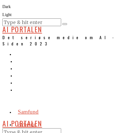
Dark
Light
KURSER
AI PORTALEN
Det seriøse medie om AI -
Siden 2023
Samfund
AI PORTALEN
Arbejde