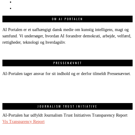
OM AI PORTALEN
AI Portalen er et uafhængigt dansk medie om kunstig intelligens, magt og
samfund. Vi undersøger, hvordan AI forandrer demokrati, arbejde, velfærd,
rettigheder, teknologi og hverdagsliv.
PRESSENÆVNET
AI-Portalen tager ansvar for sit indhold og er derfor tilmeldt Pressenævnet.
JOURNALISM TRUST INITIATIVE
AI-Portalen har udfyldt Journalism Trust Initiatives Transparency Report
Vis Transparency Report