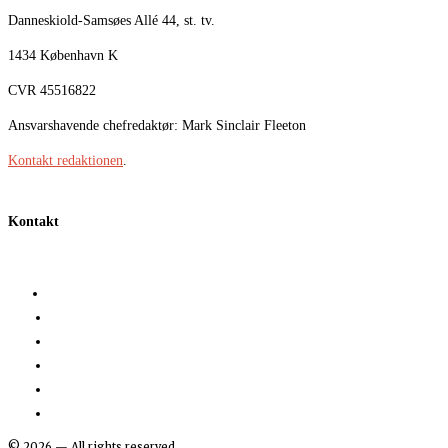
Danneskiold-Samsøes Allé 44, st. tv.
1434 København K
CVR 45516822
Ansvarshavende chefredaktør: Mark Sinclair Fleeton
Kontakt redaktionen
.
Kontakt
©
2026
— All rights reserved.