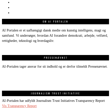
OM AI PORTALEN
AI Portalen er et uafhængigt dansk medie om kunstig intelligens, magt og
samfund. Vi undersøger, hvordan AI forandrer demokrati, arbejde, velfærd,
rettigheder, teknologi og hverdagsliv.
PRESSENÆVNET
AI-Portalen tager ansvar for sit indhold og er derfor tilmeldt Pressenævnet.
JOURNALISM TRUST INITIATIVE
AI-Portalen har udfyldt Journalism Trust Initiatives Transparency Report
Vis Transparency Report