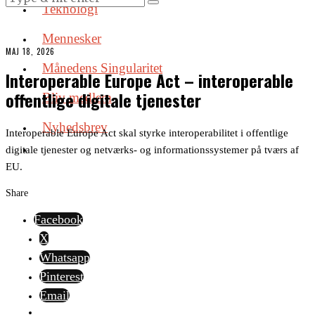
Teknologi
Mennesker
MAJ 18, 2026
Månedens Singularitet
Interoperable Europe Act – interoperable
offentlige digitale tjenester
Bliv medlem
Nyhedsbrev
Interoperable Europe Act skal styrke interoperabilitet i offentlige
digitale tjenester og netværks- og informationssystemer på tværs af
EU.
Share
Facebook
X
Whatsapp
Pinterest
Email