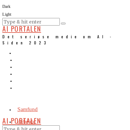
Dark
Light
KURSER
AI PORTALEN
Det seriøse medie om AI -
Siden 2023
Samfund
AI PORTALEN
Arbejde