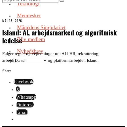
Teknologi
Mennesker
MAJ 18, 2026
Månedens Singularitet
Island: AI, arbejdsmarked og algoritmisk
ledelse
Bliv medlem
Nyhedsbrev
Følger regler og vejledninger om AI i HR, rekruttering,
arbejdspladsovervågning og platformsarbejde i Island.
Share
Facebook
X
Whatsapp
Pinterest
Email