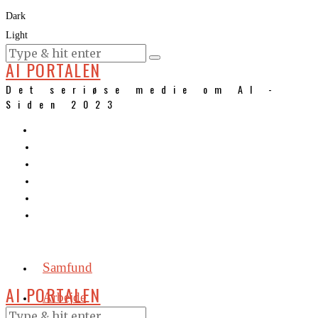
Dark
Light
KURSER
AI PORTALEN
Det seriøse medie om AI -
Siden 2023
Samfund
AI PORTALEN
Arbejde