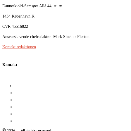
Danneskiold-Samsøes Allé 44, st. tv.
1434 København K
CVR 45516822
Ansvarshavende chefredaktør: Mark Sinclair Fleeton
Kontakt redaktionen
.
Kontakt
©
2026
— All rights reserved.