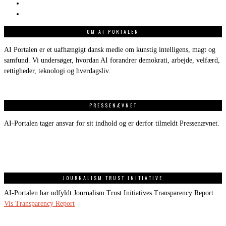
OM AI PORTALEN
AI Portalen er et uafhængigt dansk medie om kunstig intelligens, magt og
samfund. Vi undersøger, hvordan AI forandrer demokrati, arbejde, velfærd,
rettigheder, teknologi og hverdagsliv.
PRESSENÆVNET
AI-Portalen tager ansvar for sit indhold og er derfor tilmeldt Pressenævnet.
JOURNALISM TRUST INITIATIVE
AI-Portalen har udfyldt Journalism Trust Initiatives Transparency Report
Vis Transparency Report