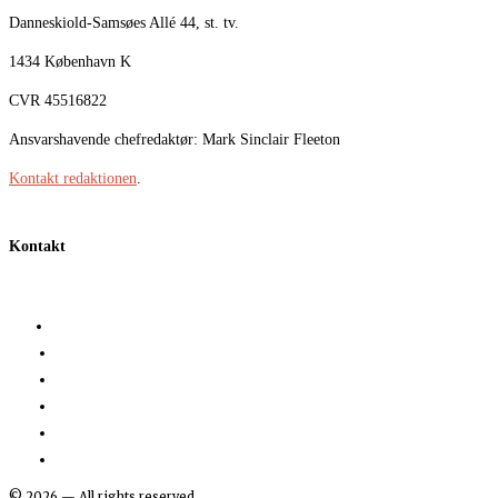
Danneskiold-Samsøes Allé 44, st. tv.
1434 København K
CVR 45516822
Ansvarshavende chefredaktør: Mark Sinclair Fleeton
Kontakt redaktionen
.
Kontakt
©
2026
— All rights reserved.