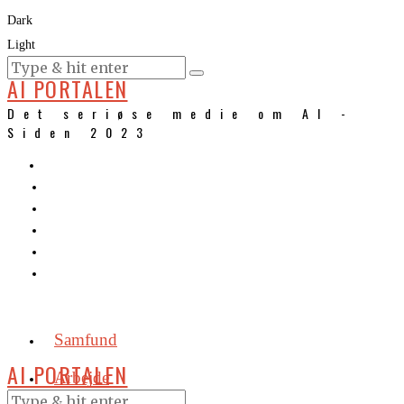
Dark
Light
KURSER
AI PORTALEN
Det seriøse medie om AI -
Siden 2023
Samfund
AI PORTALEN
Arbejde