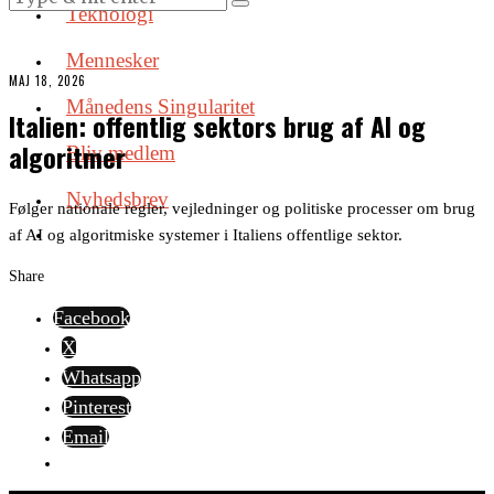
Teknologi
Mennesker
MAJ 18, 2026
Månedens Singularitet
Italien: offentlig sektors brug af AI og
algoritmer
Bliv medlem
Nyhedsbrev
Følger nationale regler, vejledninger og politiske processer om brug
af AI og algoritmiske systemer i Italiens offentlige sektor.
Share
Facebook
X
Whatsapp
Pinterest
Email