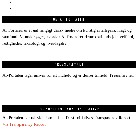
OM AI PORTALEN
AI Portalen er et uafhængigt dansk medie om kunstig intelligens, magt og
samfund. Vi undersøger, hvordan AI forandrer demokrati, arbejde, velfærd,
rettigheder, teknologi og hverdagsliv.
PRESSENÆVNET
AI-Portalen tager ansvar for sit indhold og er derfor tilmeldt Pressenævnet.
JOURNALISM TRUST INITIATIVE
AI-Portalen har udfyldt Journalism Trust Initiatives Transparency Report
Vis Transparency Report