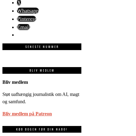
X
Whatsapp
Pinterest
Email
SENESTE NUMMER
BLIV MEDLEM
Bliv medlem
Støt uafhængig journalistik om AI, magt
og samfund.
Bliv medlem på Patreon
KØB BOGEN FØR DIN NABO!