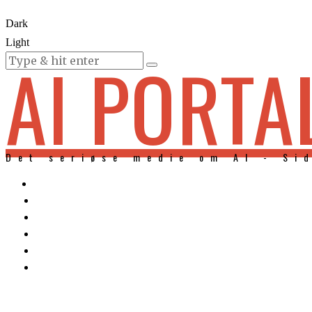
Dark
Light
AI PORTA
KURSER
Det seriøse medie om AI - Si