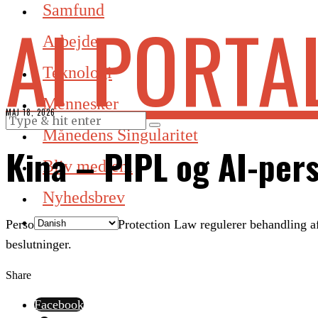
Samfund
AI PORTA
Arbejde
Teknologi
Mennesker
MAJ 18, 2026
Månedens Singularitet
Kina – PIPL og AI-per
Bliv medlem
Nyhedsbrev
Personal Information Protection Law regulerer behandling af
beslutninger.
Share
Facebook