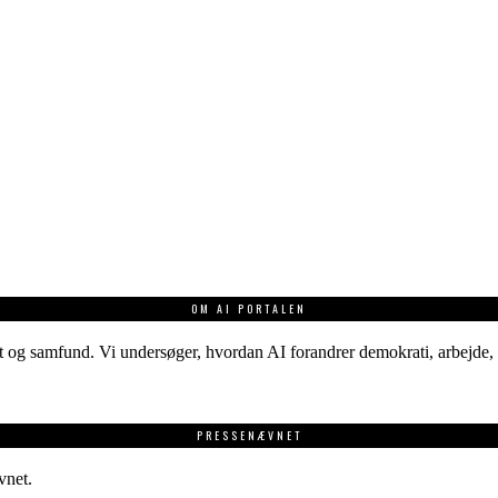
OM AI PORTALEN
 og samfund. Vi undersøger, hvordan AI forandrer demokrati, arbejde, v
PRESSENÆVNET
vnet.