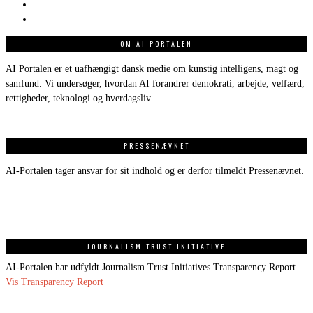
OM AI PORTALEN
AI Portalen er et uafhængigt dansk medie om kunstig intelligens, magt og
samfund. Vi undersøger, hvordan AI forandrer demokrati, arbejde, velfærd,
rettigheder, teknologi og hverdagsliv.
PRESSENÆVNET
AI-Portalen tager ansvar for sit indhold og er derfor tilmeldt Pressenævnet.
JOURNALISM TRUST INITIATIVE
AI-Portalen har udfyldt Journalism Trust Initiatives Transparency Report
Vis Transparency Report