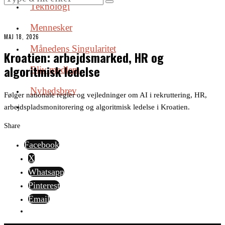
Teknologi
Mennesker
MAJ 18, 2026
Månedens Singularitet
Kroatien: arbejdsmarked, HR og
algoritmisk ledelse
Bliv medlem
Nyhedsbrev
Følger nationale regler og vejledninger om AI i rekruttering, HR,
arbejdspladsmonitorering og algoritmisk ledelse i Kroatien.
Share
Facebook
X
Whatsapp
Pinterest
Email