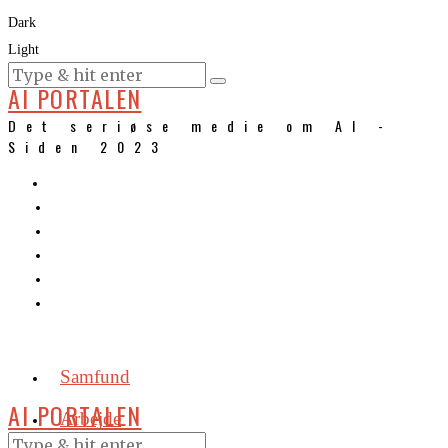
Dark
Light
KURSER
AI PORTALEN
Det seriøse medie om AI -
Siden 2023
Samfund
AI PORTALEN
Arbejde