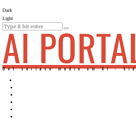
Dark
Light
AI PORTA
KURSER
Det seriøse medie om AI - Si