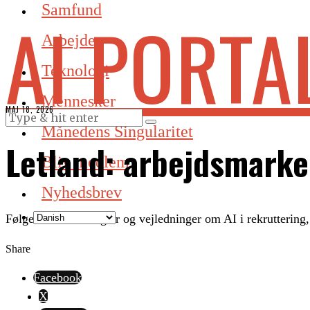
Samfund
AI PORTA
Arbejde
Teknologi
Mennesker
MAJ 18, 2026
Månedens Singularitet
Letland: arbejdsmarke
Bliv medlem
Nyhedsbrev
Følger nationale regler og vejledninger om AI i rekruttering
Share
Facebook
X