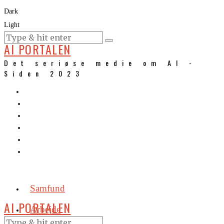
Dark
Light
KURSER
AI PORTALEN
Det seriøse medie om AI -
Siden 2023
Samfund
AI PORTALEN
Arbejde