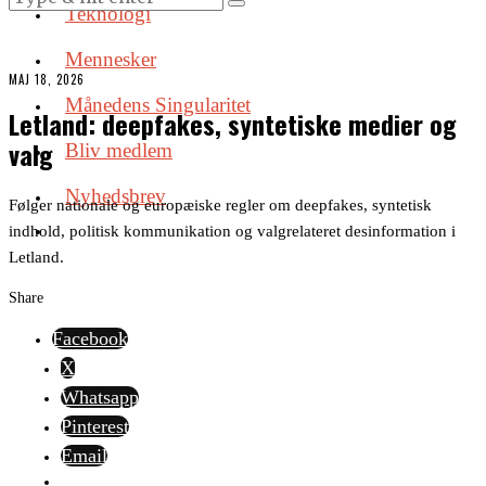
Teknologi
Mennesker
MAJ 18, 2026
Månedens Singularitet
Letland: deepfakes, syntetiske medier og
valg
Bliv medlem
Nyhedsbrev
Følger nationale og europæiske regler om deepfakes, syntetisk
indhold, politisk kommunikation og valgrelateret desinformation i
Letland.
Share
Facebook
X
Whatsapp
Pinterest
Email