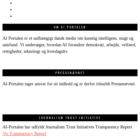
OM AI PORTALEN
AI Portalen er et uafhængigt dansk medie om kunstig intelligens, magt og
samfund. Vi undersøger, hvordan AI forandrer demokrati, arbejde, velfærd,
rettigheder, teknologi og hverdagsliv.
PRESSENÆVNET
AI-Portalen tager ansvar for sit indhold og er derfor tilmeldt Pressenævnet.
JOURNALISM TRUST INITIATIVE
AI-Portalen har udfyldt Journalism Trust Initiatives Transparency Report
Vis Transparency Report