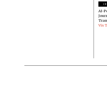
JO
AI-P
Jour
Tran
Vis 