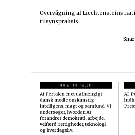
Overvågning af Liechtensteins natio
tilsynspraksis.
Shar
OM AI PORTALEN
AI Portalen er et uafhængigt
AI-Po
dansk medie om kunstig
indho
intelligens, magt og samfund. Vi
Pres
undersøger, hvordan AI
forandrer demokrati, arbejde,
velfærd, rettigheder, teknologi
og hverdagsliv.