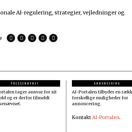
nale AI-regulering, strategier, vejledninger og
e
PRESSENÆVNET
ANNONCERING
rtalen tager ansvar for sit
AI-Portalen tilbyder en ræk
ld og er derfor tilmeldt
forskellige muligheder for
senævnet.
annoncering.
Kontakt
AI-Portalen
.