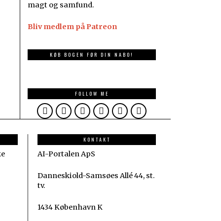
magt og samfund.
Bliv medlem på Patreon
KØB BOGEN FØR DIN NABO!
FOLLOW ME
KONTAKT
ke
AI-Portalen ApS
Danneskiold-Samsøes Allé 44, st.
tv.
1434 København K