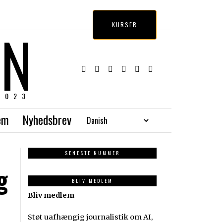
EN
KURSER
2023
em
Nyhedsbrev
SENESTE NUMMER
g
BLIV MEDLEM
Bliv medlem
Støt uafhængig journalistik om AI,