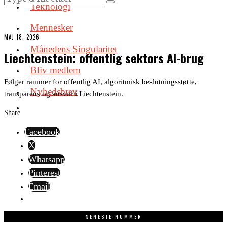
Teknologi
Mennesker
MAJ 18, 2026
Månedens Singularitet
Liechtenstein: offentlig sektors AI-brug
Bliv medlem
Følger rammer for offentlig AI, algoritmisk beslutningsstøtte,
Nyhedsbrev
transparens og ansvar i Liechtenstein.
Share
Facebook
X
Whatsapp
Pinterest
Email
SENESTE NUMMER