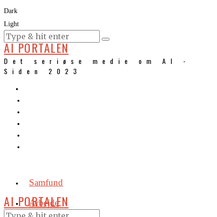
Dark
Light
KURSER
AI PORTALEN
Det seriøse medie om AI -
Siden 2023
Samfund
AI PORTALEN
Arbejde