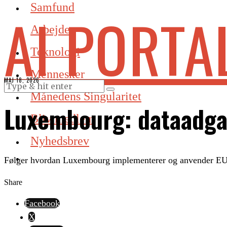
Samfund
AI PORTA
Arbejde
Teknologi
Mennesker
MAJ 18, 2026
Månedens Singularitet
Luxembourg: dataadgan
Bliv medlem
Nyhedsbrev
Følger hvordan Luxembourg implementerer og anvender EU-
Share
Facebook
X