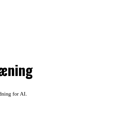
ræning
ning for AI.