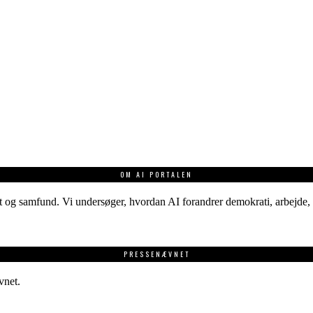
OM AI PORTALEN
 og samfund. Vi undersøger, hvordan AI forandrer demokrati, arbejde, v
PRESSENÆVNET
vnet.