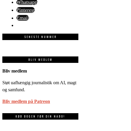
Whatsapp
Pinterest
Email
SENESTE NUMMER
BLIV MEDLEM
Bliv medlem
Støt uafhængig journalistik om AI, magt
og samfund.
Bliv medlem på Patreon
KØB BOGEN FØR DIN NABO!