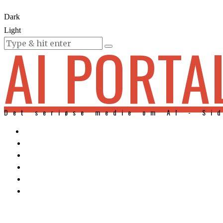
Dark
Light
AI PORTA
KURSER
Det seriøse medie om AI - Si