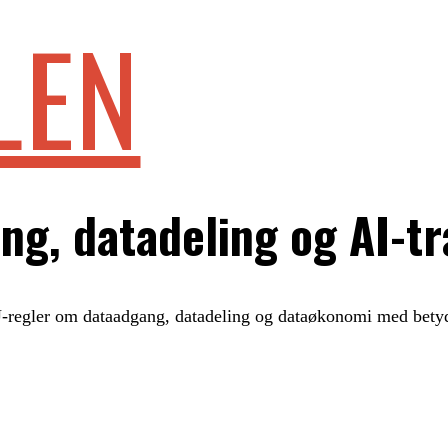
LEN
g, datadeling og AI-t
regler om dataadgang, datadeling og dataøkonomi med betyd