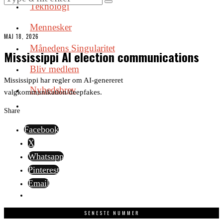
Teknologi
Mennesker
MAJ 18, 2026
Månedens Singularitet
Mississippi AI election communications
Bliv medlem
Mississippi har regler om AI-genereret
Nyhedsbrev
valgkommunikation/deepfakes.
Share
Facebook
X
Whatsapp
Pinterest
Email
SENESTE NUMMER