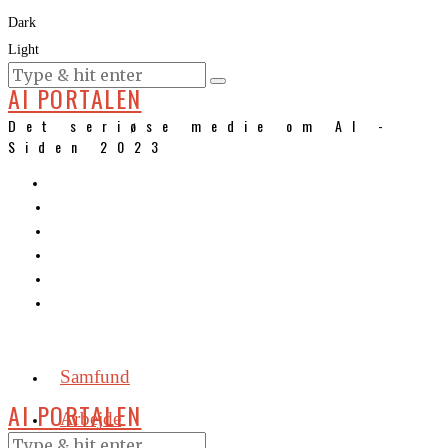
Dark
Light
KURSER
AI PORTALEN
Det seriøse medie om AI -
Siden 2023
Samfund
AI PORTALEN
Arbejde