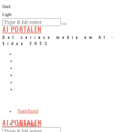
Dark
Light
KURSER
AI PORTALEN
Det seriøse medie om AI -
Siden 2023
Samfund
AI PORTALEN
Arbejde