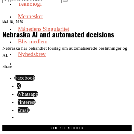
Teknologi
Mennesker
MAJ 18, 2026
Månedens Singularitet
Nebraska AI and automated decisions
Bliv medlem
Nebraska har behandlet forslag om automatiserede beslutninger og
Nyhedsbrev
AI.
Share
Facebook
X
Whatsapp
Pinterest
Email
SENESTE NUMMER