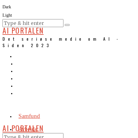
Dark
Light
KURSER
AI PORTALEN
Det seriøse medie om AI -
Siden 2023
Samfund
AI PORTALEN
Arbejde