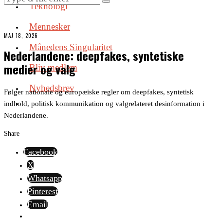
Teknologi
Mennesker
MAJ 18, 2026
Månedens Singularitet
Nederlandene: deepfakes, syntetiske
medier og valg
Bliv medlem
Nyhedsbrev
Følger nationale og europæiske regler om deepfakes, syntetisk
indhold, politisk kommunikation og valgrelateret desinformation i
Nederlandene.
Share
Facebook
X
Whatsapp
Pinterest
Email