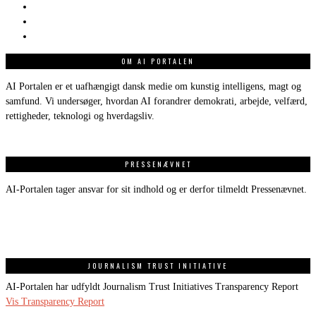
OM AI PORTALEN
AI Portalen er et uafhængigt dansk medie om kunstig intelligens, magt og
samfund. Vi undersøger, hvordan AI forandrer demokrati, arbejde, velfærd,
rettigheder, teknologi og hverdagsliv.
PRESSENÆVNET
AI-Portalen tager ansvar for sit indhold og er derfor tilmeldt Pressenævnet.
JOURNALISM TRUST INITIATIVE
AI-Portalen har udfyldt Journalism Trust Initiatives Transparency Report
Vis Transparency Report