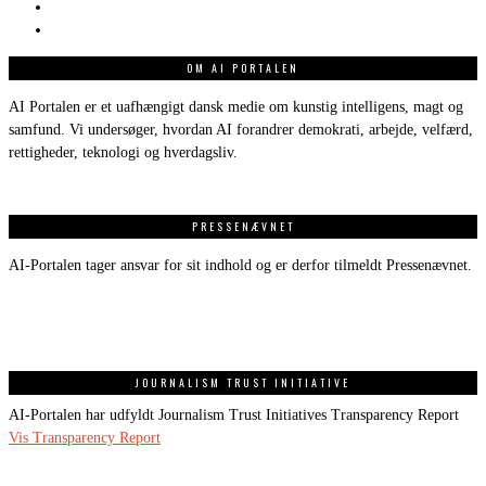
OM AI PORTALEN
AI Portalen er et uafhængigt dansk medie om kunstig intelligens, magt og
samfund. Vi undersøger, hvordan AI forandrer demokrati, arbejde, velfærd,
rettigheder, teknologi og hverdagsliv.
PRESSENÆVNET
AI-Portalen tager ansvar for sit indhold og er derfor tilmeldt Pressenævnet.
JOURNALISM TRUST INITIATIVE
AI-Portalen har udfyldt Journalism Trust Initiatives Transparency Report
Vis Transparency Report