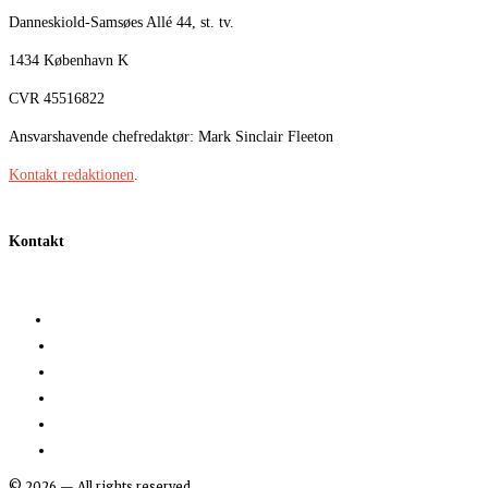
Danneskiold-Samsøes Allé 44, st. tv.
1434 København K
CVR 45516822
Ansvarshavende chefredaktør: Mark Sinclair Fleeton
Kontakt redaktionen
.
Kontakt
©
2026
— All rights reserved.