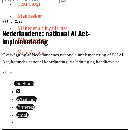
Teknologi
Mennesker
MAJ 18, 2026
Månedens Singularitet
Nederlandene: national AI Act-
implementering
Bliv medlem
Nyhedsbrev
Overvågning af Nederlandenes nationale implementering af EU AI
Act, herunder national koordinering, vejledning og håndhævelse.
Share
Facebook
X
Whatsapp
Pinterest
Email