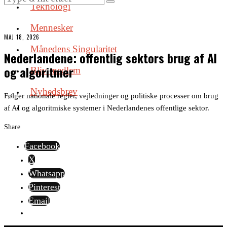
Teknologi
Mennesker
MAJ 18, 2026
Månedens Singularitet
Nederlandene: offentlig sektors brug af AI
og algoritmer
Bliv medlem
Nyhedsbrev
Følger nationale regler, vejledninger og politiske processer om brug
af AI og algoritmiske systemer i Nederlandenes offentlige sektor.
Share
Facebook
X
Whatsapp
Pinterest
Email