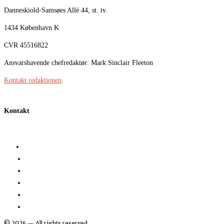
Danneskiold-Samsøes Allé 44, st. tv.
1434 København K
CVR 45516822
Ansvarshavende chefredaktør: Mark Sinclair Fleeton
Kontakt redaktionen
.
Kontakt
©
2026
— All rights reserved.