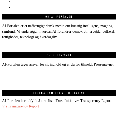
OM AI PORTALEN
AI Portalen er et uafhængigt dansk medie om kunstig intelligens, magt og
samfund. Vi undersøger, hvordan AI forandrer demokrati, arbejde, velfærd,
rettigheder, teknologi og hverdagsliv.
PRESSENÆVNET
AI-Portalen tager ansvar for sit indhold og er derfor tilmeldt Pressenævnet.
JOURNALISM TRUST INITIATIVE
AI-Portalen har udfyldt Journalism Trust Initiatives Transparency Report
Vis Transparency Report