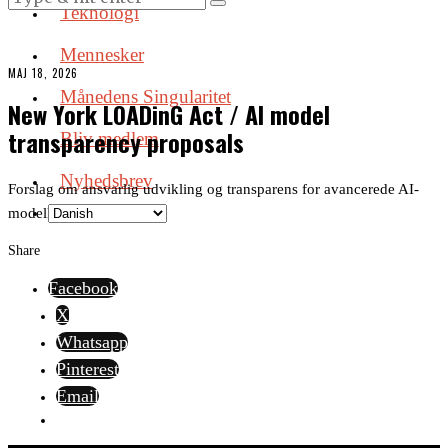
Teknologi
Mennesker
MAJ 18, 2026
Månedens Singularitet
New York LOADinG Act / AI model
transparency proposals
Bliv medlem
Nyhedsbrev
Forslag om ansvarlig udvikling og transparens for avancerede AI-
modeller.
Share
Facebook
X
Whatsapp
Pinterest
Email