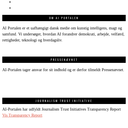
OM AI PORTALEN
AI Portalen er et uafhængigt dansk medie om kunstig intelligens, magt og
samfund. Vi undersøger, hvordan AI forandrer demokrati, arbejde, velfærd,
rettigheder, teknologi og hverdagsliv.
PRESSENÆVNET
AI-Portalen tager ansvar for sit indhold og er derfor tilmeldt Pressenævnet.
JOURNALISM TRUST INITIATIVE
AI-Portalen har udfyldt Journalism Trust Initiatives Transparency Report
Vis Transparency Report