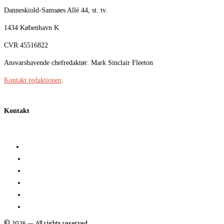
Danneskiold-Samsøes Allé 44, st. tv.
1434 København K
CVR 45516822
Ansvarshavende chefredaktør: Mark Sinclair Fleeton
Kontakt redaktionen
.
Kontakt
©
2026
— All rights reserved.