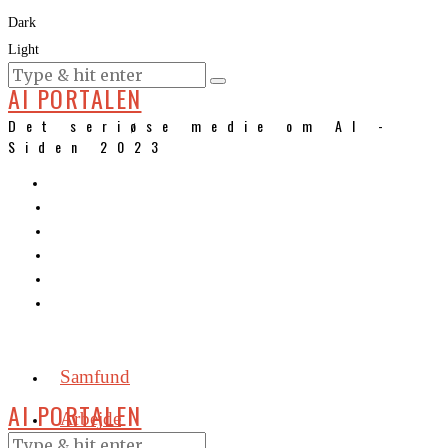
Dark
Light
KURSER
AI PORTALEN
Det seriøse medie om AI -
Siden 2023
Samfund
AI PORTALEN
Arbejde