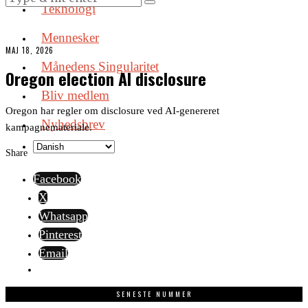
Teknologi
Mennesker
MAJ 18, 2026
Månedens Singularitet
Oregon election AI disclosure
Bliv medlem
Oregon har regler om disclosure ved AI-genereret
Nyhedsbrev
kampagnemateriale.
Share
Facebook
X
Whatsapp
Pinterest
Email
SENESTE NUMMER