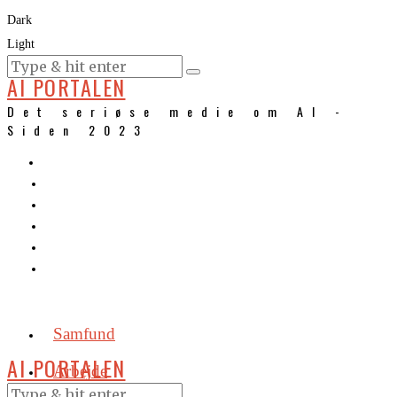
Dark
Light
KURSER
AI PORTALEN
Det seriøse medie om AI -
Siden 2023
Samfund
AI PORTALEN
Arbejde