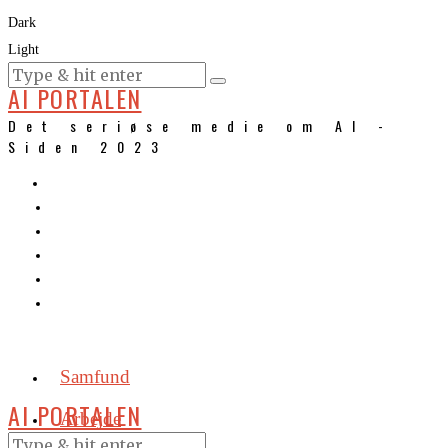
Dark
Light
KURSER
AI PORTALEN
Det seriøse medie om AI -
Siden 2023
Samfund
AI PORTALEN
Arbejde