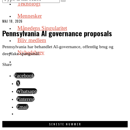
Teknologi
Mennesker
MAJ 18, 2026
Månedens Singularitet
Pennsylvania AI governance proposals
Bliv medlem
Pennsylvania har behandlet AI-governance, offentlig brug og
Nyhedsbrev
deepfake-spørgsmål.
Share
Facebook
X
Whatsapp
Pinterest
Email
SENESTE NUMMER