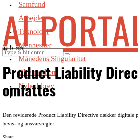
Samfund
AI PORTA
Arbejde
Teknologi
Mennesker
MAJ 18, 2026
Månedens Singularitet
Product Liability Dire
Bliv medlem
omfattes
Nyhedsbrev
Den reviderede Product Liability Directive dækker digitale 
bevis- og ansvarsregler.
Share