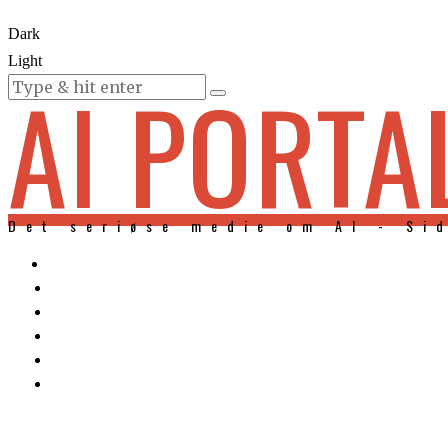
Dark
Light
AI PORTA
KURSER
Det seriøse medie om AI - Si