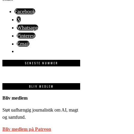
Facebook
X
Whatsapp
Pinterest
Email
SENESTE NUMMER
BLIV MEDLEM
Bliv medlem
Støt uafhængig journalistik om AI, magt
og samfund.
Bliv medlem på Patreon