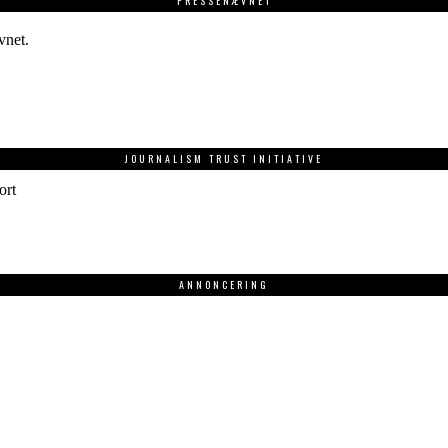
PRESSENÆVNET
vnet.
JOURNALISM TRUST INITIATIVE
ort
ANNONCERING
.