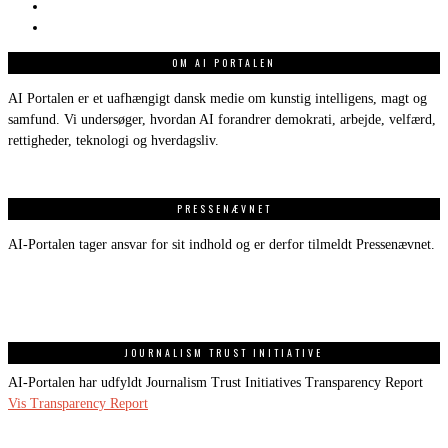
OM AI PORTALEN
AI Portalen er et uafhængigt dansk medie om kunstig intelligens, magt og
samfund. Vi undersøger, hvordan AI forandrer demokrati, arbejde, velfærd,
rettigheder, teknologi og hverdagsliv.
PRESSENÆVNET
AI-Portalen tager ansvar for sit indhold og er derfor tilmeldt Pressenævnet.
JOURNALISM TRUST INITIATIVE
AI-Portalen har udfyldt Journalism Trust Initiatives Transparency Report
Vis Transparency Report