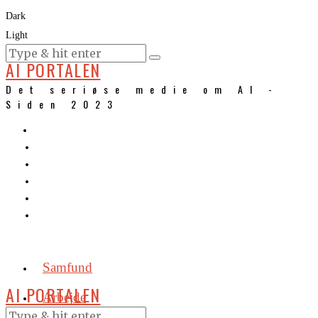
Dark
Light
KURSER
AI PORTALEN
Det seriøse medie om AI -
Siden 2023
Samfund
AI PORTALEN
Arbejde