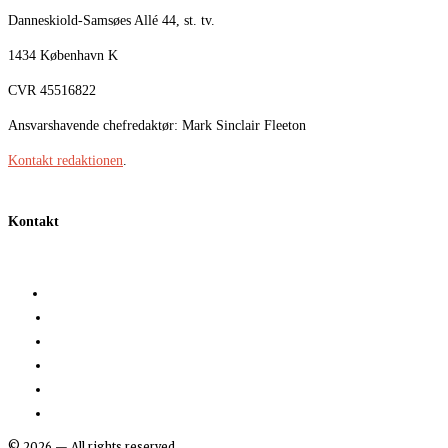
Danneskiold-Samsøes Allé 44, st. tv.
1434 København K
CVR 45516822
Ansvarshavende chefredaktør: Mark Sinclair Fleeton
Kontakt redaktionen
.
Kontakt
©
2026
— All rights reserved.