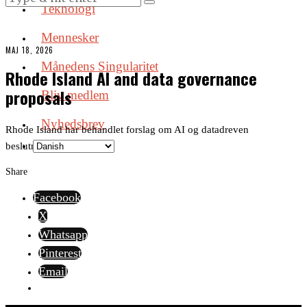
Teknologi
Mennesker
MAJ 18, 2026
Månedens Singularitet
Rhode Island AI and data governance
proposals
Bliv medlem
Nyhedsbrev
Rhode Island har behandlet forslag om AI og datadreven
beslutningstagning.
Share
Facebook
X
Whatsapp
Pinterest
Email