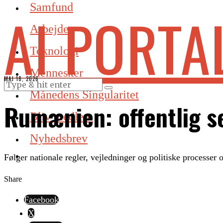
Samfund
AI PORTA
Arbejde
Teknologi
Mennesker
MAJ 18, 2026
Månedens Singularitet
Rumænien: offentlig se
Bliv medlem
Nyhedsbrev
Følger nationale regler, vejledninger og politiske processer
Share
Facebook
X