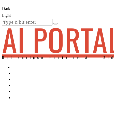
Dark
Light
AI PORTA
KURSER
Det seriøse medie om AI - Si