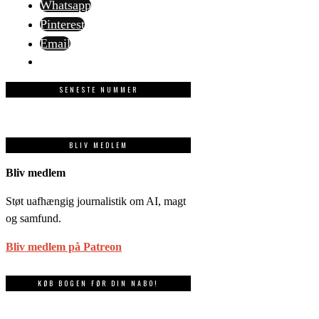
Whatsapp
Pinterest
Email
SENESTE NUMMER
BLIV MEDLEM
Bliv medlem
Støt uafhængig journalistik om AI, magt
og samfund.
Bliv medlem på Patreon
KØB BOGEN FØR DIN NABO!