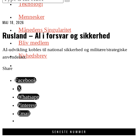
Teknologi
Mennesker
MAJ 18, 2026
Månedens Singularitet
Rusland – AI i forsvar og sikkerhed
Bliv medlem
AI-udvikling kobles til national sikkerhed og militære/strategiske
Nyhedsbrev
anvendelser.
Share
Facebook
X
Whatsapp
Pinterest
Email
SENESTE NUMMER