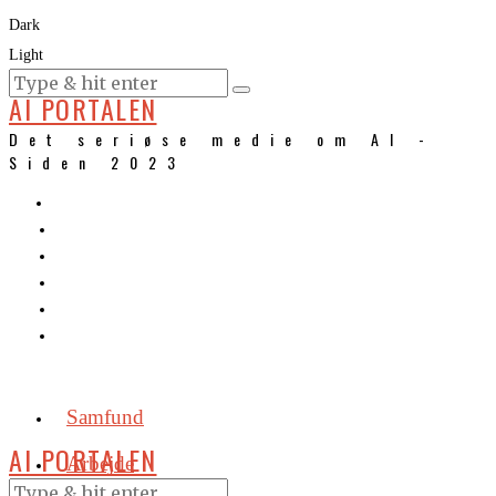
Dark
Light
KURSER
AI PORTALEN
Det seriøse medie om AI -
Siden 2023
Samfund
AI PORTALEN
Arbejde