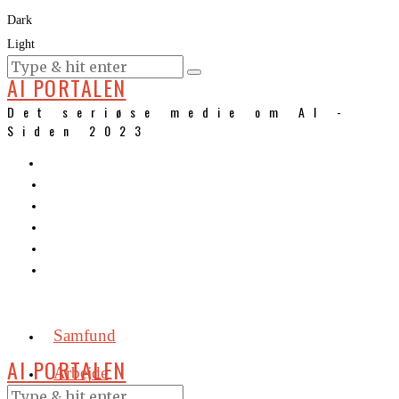
Dark
Light
KURSER
AI PORTALEN
Det seriøse medie om AI -
Siden 2023
Samfund
AI PORTALEN
Arbejde