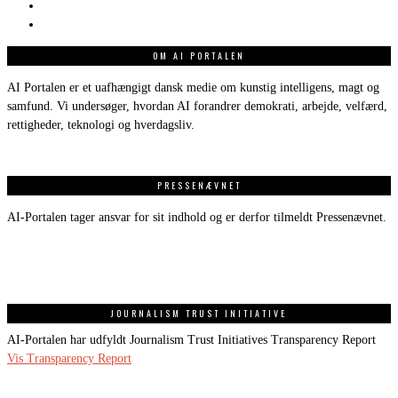
OM AI PORTALEN
AI Portalen er et uafhængigt dansk medie om kunstig intelligens, magt og
samfund. Vi undersøger, hvordan AI forandrer demokrati, arbejde, velfærd,
rettigheder, teknologi og hverdagsliv.
PRESSENÆVNET
AI-Portalen tager ansvar for sit indhold og er derfor tilmeldt Pressenævnet.
JOURNALISM TRUST INITIATIVE
AI-Portalen har udfyldt Journalism Trust Initiatives Transparency Report
Vis Transparency Report