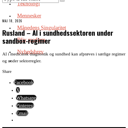
Teknologi
Mennesker
MAJ 18, 2026
Månedens Singularitet
Rusland – AI i sundhedssektoren under
sandbox-regimer
Bliv medlem
Nyhedsbrev
AI i medicinsk diagnostik og sundhed kan afprøves i særlige regimer
og under sektorregler.
Share
Facebook
X
Whatsapp
Pinterest
Email