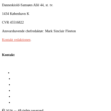
Danneskiold-Samsøes Allé 44, st. tv.
1434 København K
CVR 45516822
Ansvarshavende chefredaktør: Mark Sinclair Fleeton
Kontakt redaktionen
.
Kontakt
©
2026
— All rights reserved.