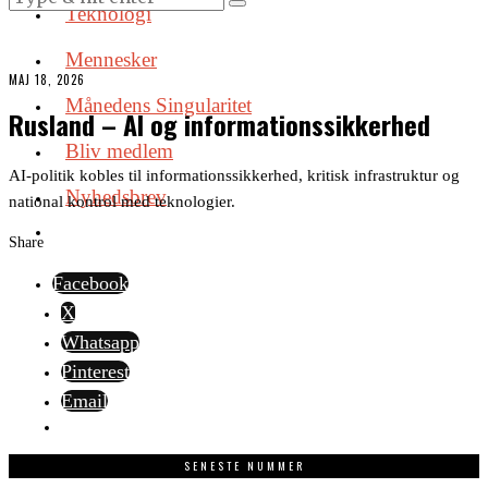
Teknologi
Mennesker
MAJ 18, 2026
Månedens Singularitet
Rusland – AI og informationssikkerhed
Bliv medlem
AI-politik kobles til informationssikkerhed, kritisk infrastruktur og
Nyhedsbrev
national kontrol med teknologier.
Share
Facebook
X
Whatsapp
Pinterest
Email
SENESTE NUMMER