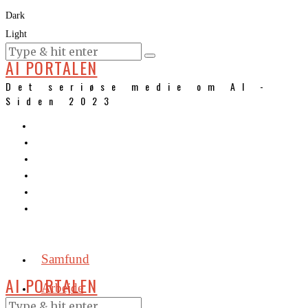
Dark
Light
KURSER
AI PORTALEN
Det seriøse medie om AI -
Siden 2023
Samfund
AI PORTALEN
Arbejde