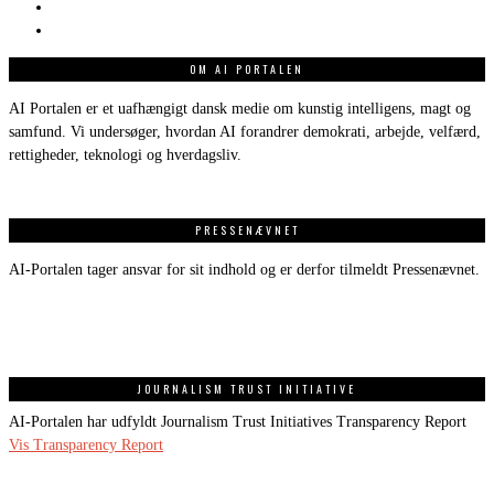
OM AI PORTALEN
AI Portalen er et uafhængigt dansk medie om kunstig intelligens, magt og
samfund. Vi undersøger, hvordan AI forandrer demokrati, arbejde, velfærd,
rettigheder, teknologi og hverdagsliv.
PRESSENÆVNET
AI-Portalen tager ansvar for sit indhold og er derfor tilmeldt Pressenævnet.
JOURNALISM TRUST INITIATIVE
AI-Portalen har udfyldt Journalism Trust Initiatives Transparency Report
Vis Transparency Report