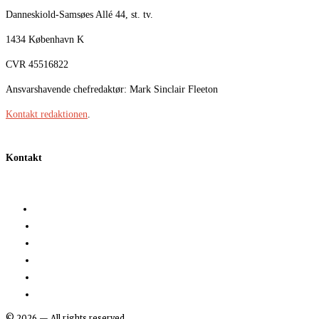
Danneskiold-Samsøes Allé 44, st. tv.
1434 København K
CVR 45516822
Ansvarshavende chefredaktør: Mark Sinclair Fleeton
Kontakt redaktionen
.
Kontakt
©
2026
— All rights reserved.