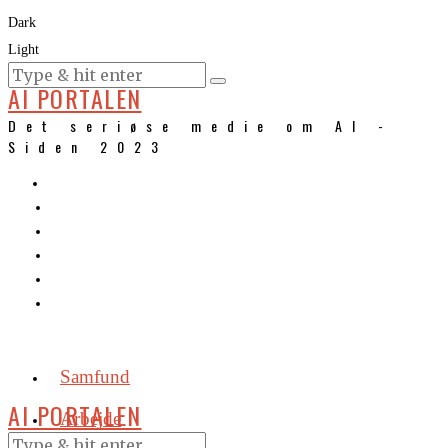
Dark
Light
KURSER
AI PORTALEN
Det seriøse medie om AI -
Siden 2023
Samfund
AI PORTALEN
Arbejde