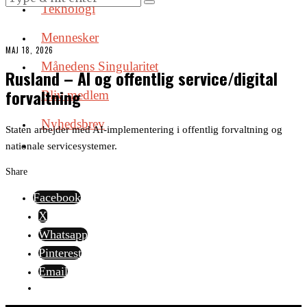
Teknologi
Mennesker
MAJ 18, 2026
Månedens Singularitet
Rusland – AI og offentlig service/digital
forvaltning
Bliv medlem
Nyhedsbrev
Staten arbejder med AI-implementering i offentlig forvaltning og
nationale servicesystemer.
Share
Facebook
X
Whatsapp
Pinterest
Email