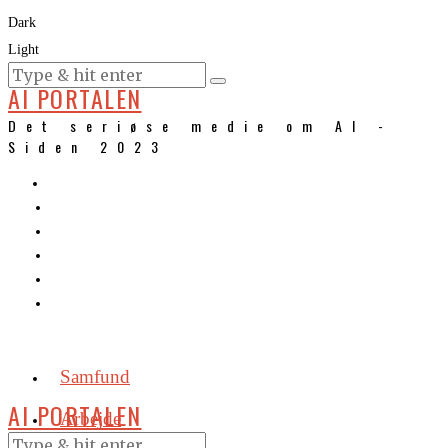
Dark
Light
KURSER
AI PORTALEN
Det seriøse medie om AI -
Siden 2023
Samfund
AI PORTALEN
Arbejde