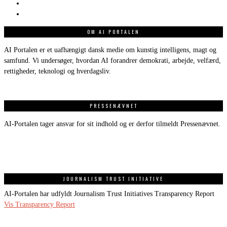
OM AI PORTALEN
AI Portalen er et uafhængigt dansk medie om kunstig intelligens, magt og
samfund. Vi undersøger, hvordan AI forandrer demokrati, arbejde, velfærd,
rettigheder, teknologi og hverdagsliv.
PRESSENÆVNET
AI-Portalen tager ansvar for sit indhold og er derfor tilmeldt Pressenævnet.
JOURNALISM TRUST INITIATIVE
AI-Portalen har udfyldt Journalism Trust Initiatives Transparency Report
Vis Transparency Report