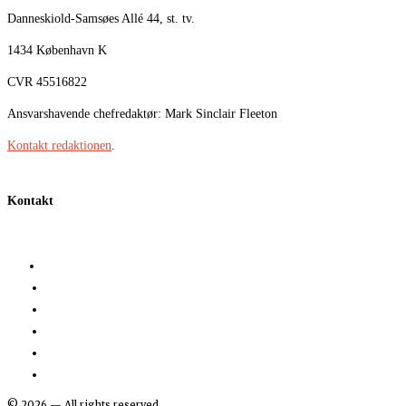
Danneskiold-Samsøes Allé 44, st. tv.
1434 København K
CVR 45516822
Ansvarshavende chefredaktør: Mark Sinclair Fleeton
Kontakt redaktionen
.
Kontakt
©
2026
— All rights reserved.