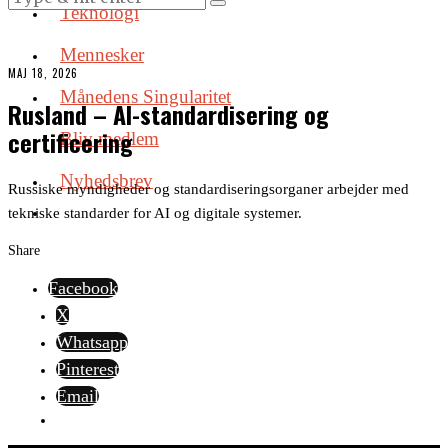
Teknologi
Mennesker
MAJ 18, 2026
Månedens Singularitet
Rusland – AI-standardisering og
certificering
Bliv medlem
Nyhedsbrev
Russiske myndigheder og standardiseringsorganer arbejder med
tekniske standarder for AI og digitale systemer.
Share
Facebook
X
Whatsapp
Pinterest
Email