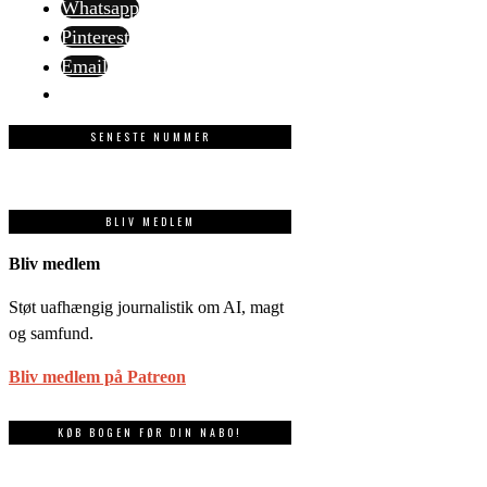
Whatsapp
Pinterest
Email
SENESTE NUMMER
BLIV MEDLEM
Bliv medlem
Støt uafhængig journalistik om AI, magt
og samfund.
Bliv medlem på Patreon
KØB BOGEN FØR DIN NABO!