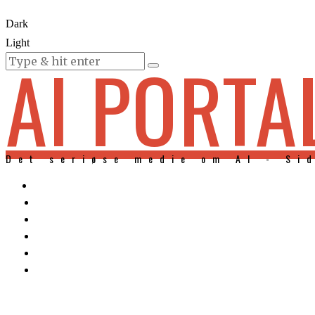
Dark
Light
AI PORTA
KURSER
Det seriøse medie om AI - Si