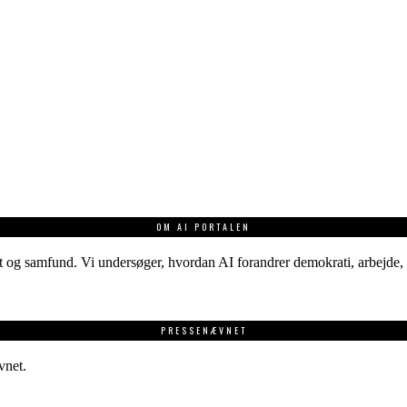
OM AI PORTALEN
 og samfund. Vi undersøger, hvordan AI forandrer demokrati, arbejde, v
PRESSENÆVNET
vnet.