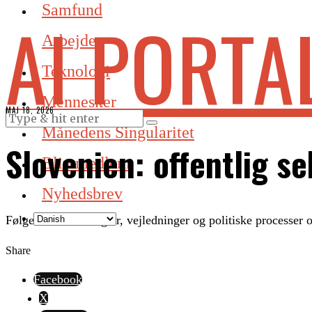
Samfund
AI PORTA
Arbejde
Teknologi
Mennesker
MAJ 18, 2026
Månedens Singularitet
Slovenien: offentlig s
Bliv medlem
Nyhedsbrev
Følger nationale regler, vejledninger og politiske processer 
Share
Facebook
X