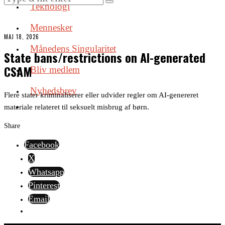
Teknologi
Mennesker
MAJ 18, 2026
Månedens Singularitet
State bans/restrictions on AI-generated
CSAM
Bliv medlem
Nyhedsbrev
Flere stater kriminaliserer eller udvider regler om AI-genereret
materiale relateret til seksuelt misbrug af børn.
Share
Facebook
X
Whatsapp
Pinterest
Email