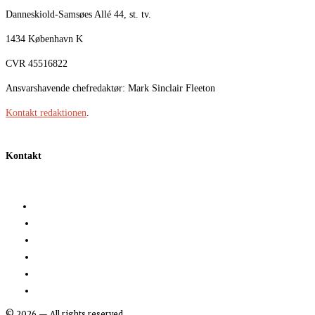
Danneskiold-Samsøes Allé 44, st. tv.
1434 København K
CVR 45516822
Ansvarshavende chefredaktør: Mark Sinclair Fleeton
Kontakt redaktionen
.
Kontakt
©
2026
— All rights reserved.