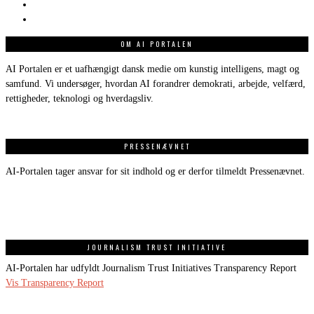
OM AI PORTALEN
AI Portalen er et uafhængigt dansk medie om kunstig intelligens, magt og
samfund. Vi undersøger, hvordan AI forandrer demokrati, arbejde, velfærd,
rettigheder, teknologi og hverdagsliv.
PRESSENÆVNET
AI-Portalen tager ansvar for sit indhold og er derfor tilmeldt Pressenævnet.
JOURNALISM TRUST INITIATIVE
AI-Portalen har udfyldt Journalism Trust Initiatives Transparency Report
Vis Transparency Report