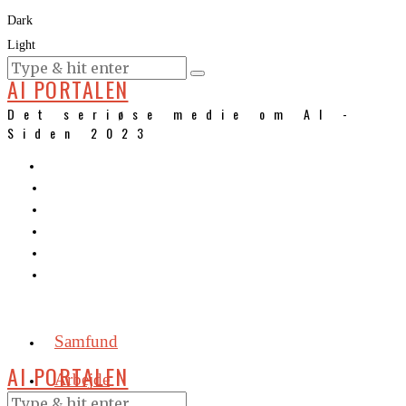
Dark
Light
KURSER
AI PORTALEN
Det seriøse medie om AI -
Siden 2023
Samfund
AI PORTALEN
Arbejde