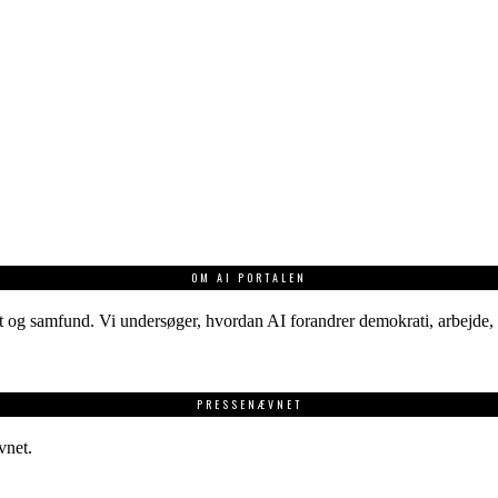
OM AI PORTALEN
 og samfund. Vi undersøger, hvordan AI forandrer demokrati, arbejde, v
PRESSENÆVNET
vnet.