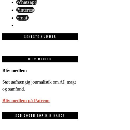
Whatsapp
Pinterest
Email
SENESTE NUMMER
BLIV MEDLEM
Bliv medlem
Støt uafhængig journalistik om AI, magt
og samfund.
Bliv medlem på Patreon
KØB BOGEN FØR DIN NABO!