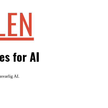
LEN
es for AI
nsvarlig AI.