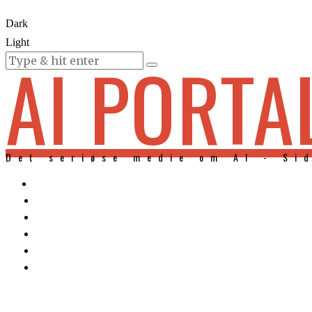
Dark
Light
AI PORTA
KURSER
Det seriøse medie om AI - Si