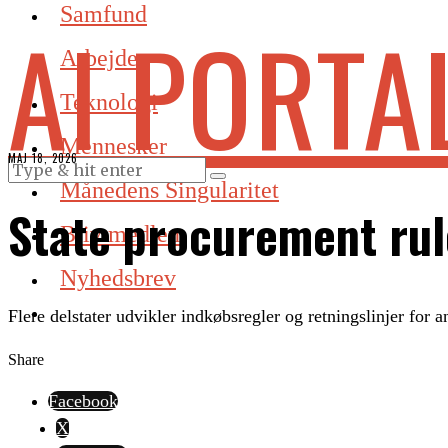
Samfund
AI PORTA
Arbejde
Teknologi
Mennesker
MAJ 18, 2026
Månedens Singularitet
State procurement rul
Bliv medlem
Nyhedsbrev
Flere delstater udvikler indkøbsregler og retningslinjer for a
Share
Facebook
X