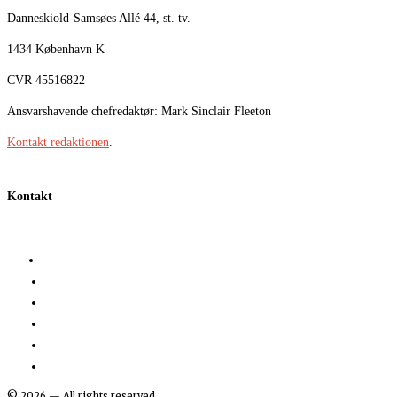
Danneskiold-Samsøes Allé 44, st. tv.
1434 København K
CVR 45516822
Ansvarshavende chefredaktør: Mark Sinclair Fleeton
Kontakt redaktionen
.
Kontakt
©
2026
— All rights reserved.