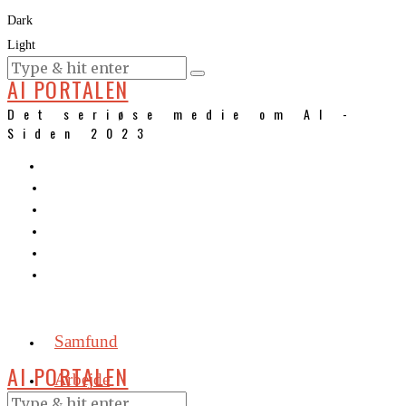
Dark
Light
KURSER
AI PORTALEN
Det seriøse medie om AI -
Siden 2023
Samfund
AI PORTALEN
Arbejde