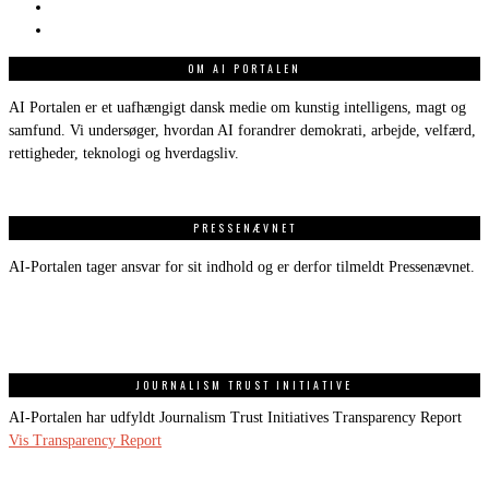
OM AI PORTALEN
AI Portalen er et uafhængigt dansk medie om kunstig intelligens, magt og
samfund. Vi undersøger, hvordan AI forandrer demokrati, arbejde, velfærd,
rettigheder, teknologi og hverdagsliv.
PRESSENÆVNET
AI-Portalen tager ansvar for sit indhold og er derfor tilmeldt Pressenævnet.
JOURNALISM TRUST INITIATIVE
AI-Portalen har udfyldt Journalism Trust Initiatives Transparency Report
Vis Transparency Report