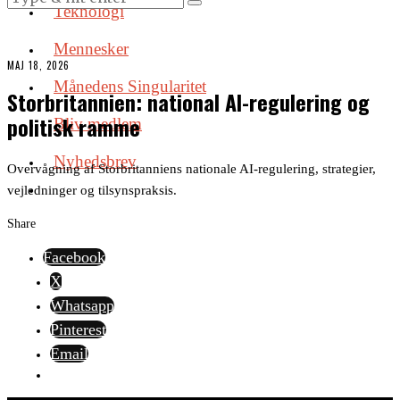
Teknologi
Mennesker
MAJ 18, 2026
Månedens Singularitet
Storbritannien: national AI-regulering og
politisk ramme
Bliv medlem
Nyhedsbrev
Overvågning af Storbritanniens nationale AI-regulering, strategier,
vejledninger og tilsynspraksis.
Share
Facebook
X
Whatsapp
Pinterest
Email