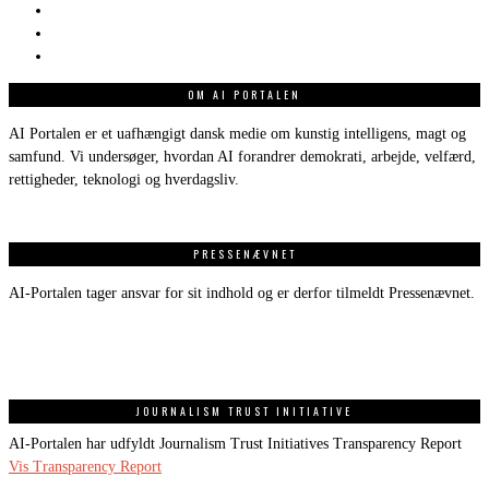
OM AI PORTALEN
AI Portalen er et uafhængigt dansk medie om kunstig intelligens, magt og
samfund. Vi undersøger, hvordan AI forandrer demokrati, arbejde, velfærd,
rettigheder, teknologi og hverdagsliv.
PRESSENÆVNET
AI-Portalen tager ansvar for sit indhold og er derfor tilmeldt Pressenævnet.
JOURNALISM TRUST INITIATIVE
AI-Portalen har udfyldt Journalism Trust Initiatives Transparency Report
Vis Transparency Report