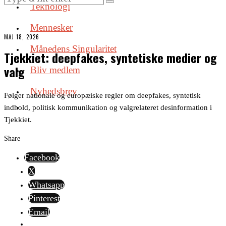
Teknologi
Mennesker
MAJ 18, 2026
Månedens Singularitet
Tjekkiet: deepfakes, syntetiske medier og
valg
Bliv medlem
Nyhedsbrev
Følger nationale og europæiske regler om deepfakes, syntetisk
indhold, politisk kommunikation og valgrelateret desinformation i
Tjekkiet.
Share
Facebook
X
Whatsapp
Pinterest
Email