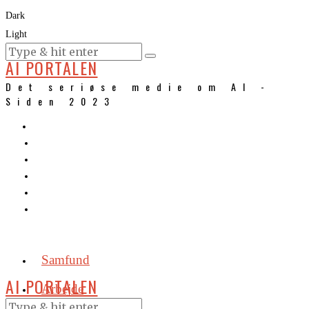
Dark
Light
KURSER
AI PORTALEN
Det seriøse medie om AI -
Siden 2023
Samfund
AI PORTALEN
Arbejde