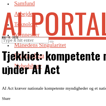
Samfund
AI PORTA
Arbejde
Teknologi
Mennesker
MAJ 18, 2026
Månedens Singularitet
Tjekkiet: kompetente
Bliv medlem
under AI Act
Nyhedsbrev
AI Act kræver nationale kompetente myndigheder og et natio
Share