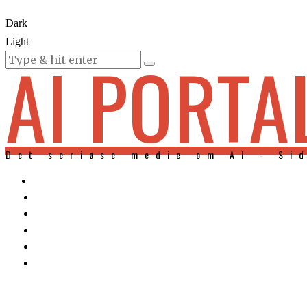
Dark
Light
AI PORTA
KURSER
Det seriøse medie om AI - Si