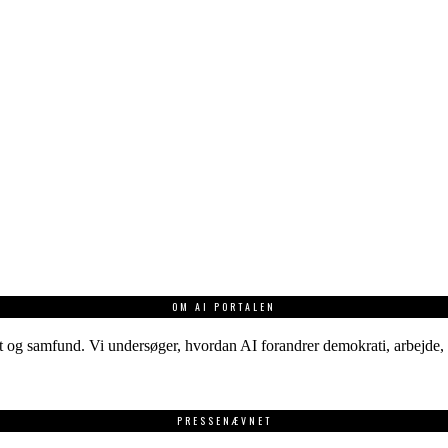
OM AI PORTALEN
 og samfund. Vi undersøger, hvordan AI forandrer demokrati, arbejde, v
PRESSENÆVNET