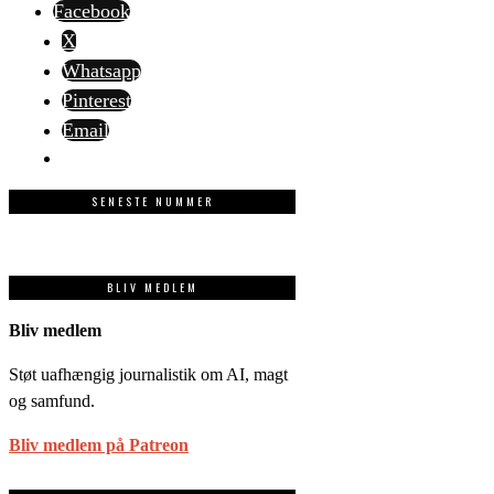
Facebook
X
Whatsapp
Pinterest
Email
SENESTE NUMMER
BLIV MEDLEM
Bliv medlem
Støt uafhængig journalistik om AI, magt
og samfund.
Bliv medlem på Patreon