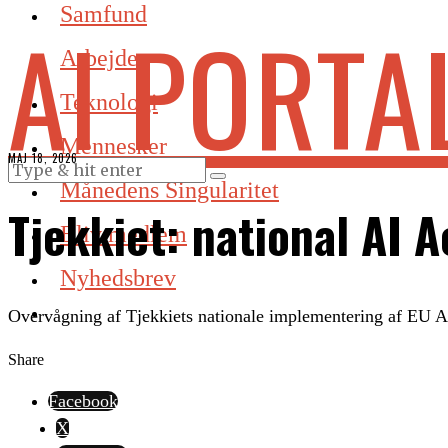
Samfund
AI PORTA
Arbejde
Teknologi
Mennesker
MAJ 18, 2026
Månedens Singularitet
Tjekkiet: national AI 
Bliv medlem
Nyhedsbrev
Overvågning af Tjekkiets nationale implementering af EU AI
Share
Facebook
X