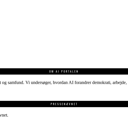
OM AI PORTALEN
 og samfund. Vi undersøger, hvordan AI forandrer demokrati, arbejde, v
PRESSENÆVNET
vnet.