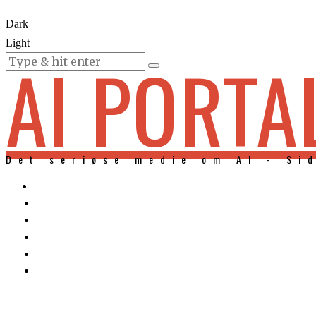
Dark
Light
AI PORTA
KURSER
Det seriøse medie om AI - Si