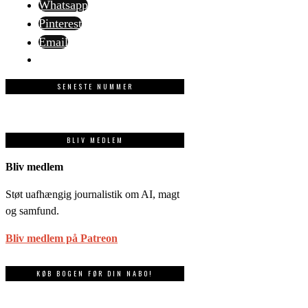
Whatsapp
Pinterest
Email
SENESTE NUMMER
BLIV MEDLEM
Bliv medlem
Støt uafhængig journalistik om AI, magt
og samfund.
Bliv medlem på Patreon
KØB BOGEN FØR DIN NABO!