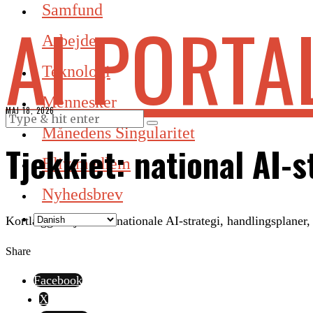
Samfund
AI PORTA
Arbejde
Teknologi
Mennesker
MAJ 18, 2026
Månedens Singularitet
Tjekkiet: national AI-
Bliv medlem
Nyhedsbrev
Kortlægger Tjekkiets nationale AI-strategi, handlingsplaner, 
Share
Facebook
X