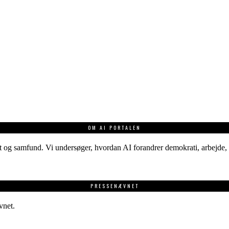
OM AI PORTALEN
 og samfund. Vi undersøger, hvordan AI forandrer demokrati, arbejde, v
PRESSENÆVNET
vnet.