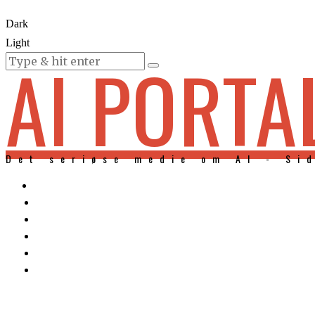
Dark
Light
AI PORTA
KURSER
Det seriøse medie om AI - Si