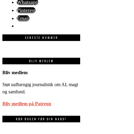
Whatsapp
Pinterest
Email
SENESTE NUMMER
BLIV MEDLEM
Bliv medlem
Støt uafhængig journalistik om AI, magt
og samfund.
Bliv medlem på Patreon
KØB BOGEN FØR DIN NABO!