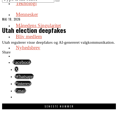
Teknologi
Mennesker
MAJ 18, 2026
Månedens Singularitet
Utah election deepfakes
Bliv medlem
Utah regulerer visse deepfakes og AI-genereret valgkommunikation.
Nyhedsbrev
Share
Facebook
X
Whatsapp
Pinterest
Email
SENESTE NUMMER