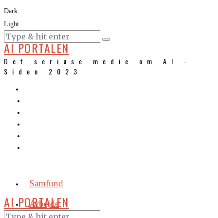
Dark
Light
KURSER
AI PORTALEN
Det seriøse medie om AI -
Siden 2023
Samfund
AI PORTALEN
Arbejde