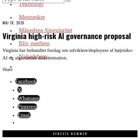
Teknologi
Mennesker
MAJ 18, 2026
Månedens Singularitet
Virginia high-risk AI governance proposal
Bliv medlem
Virginia har behandlet forslag om udviklere/deployere af højrisiko-
Nyhedsbrev
AI og algoritmisk diskrimination.
Share
Facebook
X
Whatsapp
Pinterest
Email
SENESTE NUMMER