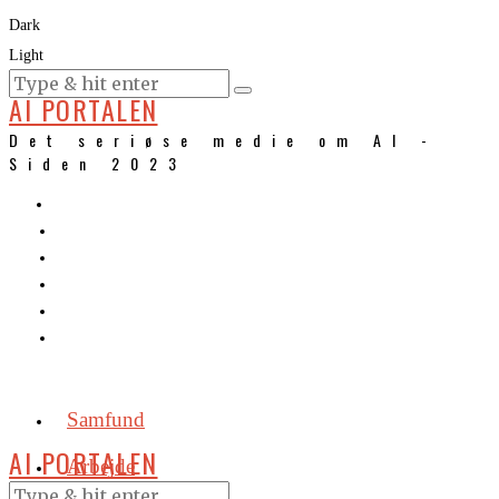
Dark
Light
KURSER
AI PORTALEN
Det seriøse medie om AI -
Siden 2023
Samfund
AI PORTALEN
Arbejde