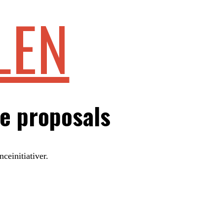
LEN
e proposals
ceinitiativer.