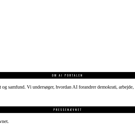
OM AI PORTALEN
 og samfund. Vi undersøger, hvordan AI forandrer demokrati, arbejde, v
PRESSENÆVNET
vnet.