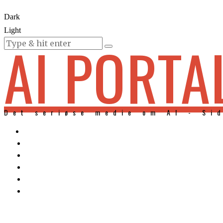
Dark
Light
AI PORTA
KURSER
Det seriøse medie om AI - Si