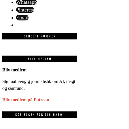
Whatsapp
Pinterest
Email
SENESTE NUMMER
BLIV MEDLEM
Bliv medlem
Støt uafhængig journalistik om AI, magt
og samfund.
Bliv medlem på Patreon
KØB BOGEN FØR DIN NABO!