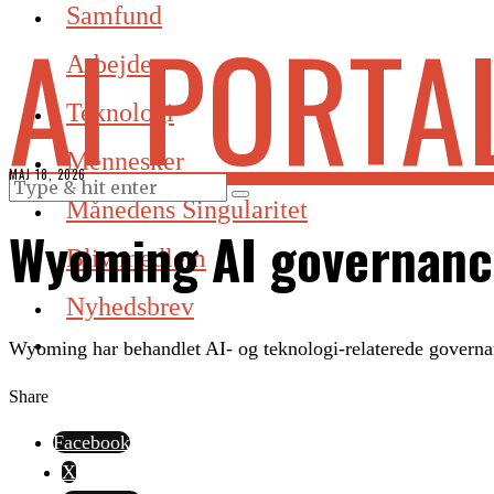
Samfund
AI PORTA
Arbejde
Teknologi
Mennesker
MAJ 18, 2026
Månedens Singularitet
Wyoming AI governanc
Bliv medlem
Nyhedsbrev
Wyoming har behandlet AI- og teknologi-relaterede governan
Share
Facebook
X