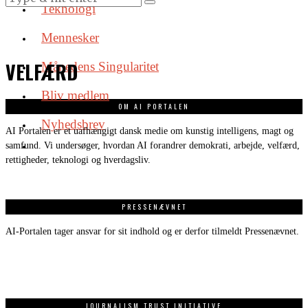
Teknologi
Mennesker
VELFÆRD
Månedens Singularitet
Bliv medlem
OM AI PORTALEN
Nyhedsbrev
AI Portalen er et uafhængigt dansk medie om kunstig intelligens, magt og
samfund. Vi undersøger, hvordan AI forandrer demokrati, arbejde, velfærd,
rettigheder, teknologi og hverdagsliv.
PRESSENÆVNET
AI-Portalen tager ansvar for sit indhold og er derfor tilmeldt Pressenævnet.
JOURNALISM TRUST INITIATIVE