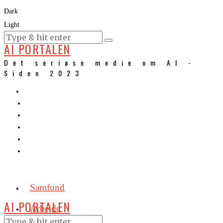
Dark
Light
KURSER
AI PORTALEN
Det seriøse medie om AI -
Siden 2023
Samfund
AI PORTALEN
Arbejde