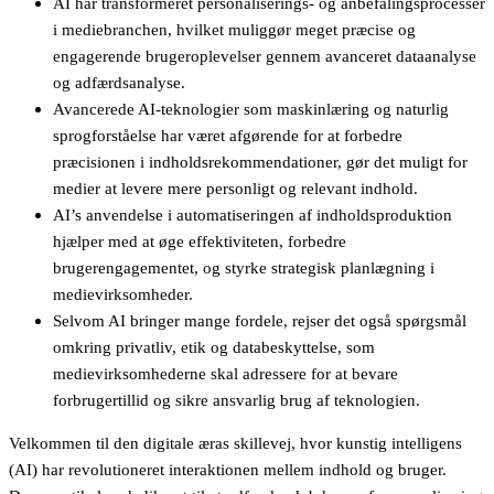
AI har transformeret personaliserings- og anbefalingsprocesser
i mediebranchen, hvilket muliggør meget præcise og
engagerende brugeroplevelser gennem avanceret dataanalyse
og adfærdsanalyse.
Avancerede AI-teknologier som maskinlæring og naturlig
sprogforståelse har været afgørende for at forbedre
præcisionen i indholdsrekommendationer, gør det muligt for
medier at levere mere personligt og relevant indhold.
AI’s anvendelse i automatiseringen af indholdsproduktion
hjælper med at øge effektiviteten, forbedre
brugerengagementet, og styrke strategisk planlægning i
medievirksomheder.
Selvom AI bringer mange fordele, rejser det også spørgsmål
omkring privatliv, etik og databeskyttelse, som
medievirksomhederne skal adressere for at bevare
forbrugertillid og sikre ansvarlig brug af teknologien.
Velkommen til den digitale æras skillevej, hvor kunstig intelligens
(AI) har revolutioneret interaktionen mellem indhold og bruger.