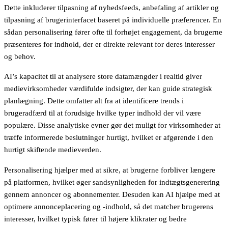
Dette inkluderer tilpasning af nyhedsfeeds, anbefaling af artikler og
tilpasning af brugerinterfacet baseret på individuelle præferencer. En
sådan personalisering fører ofte til forhøjet engagement, da brugerne
præsenteres for indhold, der er direkte relevant for deres interesser
og behov.
AI’s kapacitet til at analysere store datamængder i realtid giver
medievirksomheder værdifulde indsigter, der kan guide strategisk
planlægning. Dette omfatter alt fra at identificere trends i
brugeradfærd til at forudsige hvilke typer indhold der vil være
populære. Disse analytiske evner gør det muligt for virksomheder at
træffe informerede beslutninger hurtigt, hvilket er afgørende i den
hurtigt skiftende medieverden.
Personalisering hjælper med at sikre, at brugerne forbliver længere
på platformen, hvilket øger sandsynligheden for indtægtsgenerering
gennem annoncer og abonnementer. Desuden kan AI hjælpe med at
optimere annonceplacering og -indhold, så det matcher brugerens
interesser, hvilket typisk fører til højere klikrater og bedre