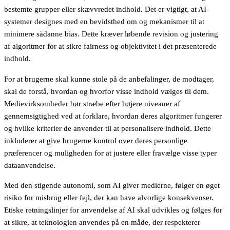
bestemte grupper eller skævvredet indhold. Det er vigtigt, at AI-
systemer designes med en bevidsthed om og mekanismer til at
minimere sådanne bias. Dette kræver løbende revision og justering
af algoritmer for at sikre fairness og objektivitet i det præsenterede
indhold.
For at brugerne skal kunne stole på de anbefalinger, de modtager,
skal de forstå, hvordan og hvorfor visse indhold vælges til dem.
Medievirksomheder bør stræbe efter højere niveauer af
gennemsigtighed ved at forklare, hvordan deres algoritmer fungerer
og hvilke kriterier de anvender til at personalisere indhold. Dette
inkluderer at give brugerne kontrol over deres personlige
præferencer og muligheden for at justere eller fravælge visse typer
dataanvendelse.
Med den stigende autonomi, som AI giver medierne, følger en øget
risiko for misbrug eller fejl, der kan have alvorlige konsekvenser.
Etiske retningslinjer for anvendelse af AI skal udvikles og følges for
at sikre, at teknologien anvendes på en måde, der respekterer