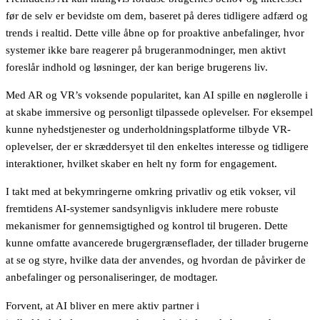
før de selv er bevidste om dem, baseret på deres tidligere adfærd og
trends i realtid. Dette ville åbne op for proaktive anbefalinger, hvor
systemer ikke bare reagerer på brugeranmodninger, men aktivt
foreslår indhold og løsninger, der kan berige brugerens liv.
Med AR og VR’s voksende popularitet, kan AI spille en nøglerolle i
at skabe immersive og personligt tilpassede oplevelser. For eksempel
kunne nyhedstjenester og underholdningsplatforme tilbyde VR-
oplevelser, der er skræddersyet til den enkeltes interesse og tidligere
interaktioner, hvilket skaber en helt ny form for engagement.
I takt med at bekymringerne omkring privatliv og etik vokser, vil
fremtidens AI-systemer sandsynligvis inkludere mere robuste
mekanismer for gennemsigtighed og kontrol til brugeren. Dette
kunne omfatte avancerede brugergrænseflader, der tillader brugerne
at se og styre, hvilke data der anvendes, og hvordan de påvirker de
anbefalinger og personaliseringer, de modtager.
Forvent, at AI bliver en mere aktiv partner i