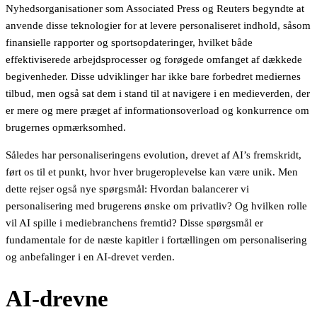
Nyhedsorganisationer som Associated Press og Reuters begyndte at
anvende disse teknologier for at levere personaliseret indhold, såsom
finansielle rapporter og sportsopdateringer, hvilket både
effektiviserede arbejdsprocesser og forøgede omfanget af dækkede
begivenheder. Disse udviklinger har ikke bare forbedret mediernes
tilbud, men også sat dem i stand til at navigere i en medieverden, der
er mere og mere præget af informationsoverload og konkurrence om
brugernes opmærksomhed.
Således har personaliseringens evolution, drevet af AI’s fremskridt,
ført os til et punkt, hvor hver brugeroplevelse kan være unik. Men
dette rejser også nye spørgsmål: Hvordan balancerer vi
personalisering med brugerens ønske om privatliv? Og hvilken rolle
vil AI spille i mediebranchens fremtid? Disse spørgsmål er
fundamentale for de næste kapitler i fortællingen om personalisering
og anbefalinger i en AI-drevet verden.
AI-drevne