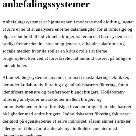
anbefalingssystemer
Anbefalingssystemer er hjørnestenen i moderne medieforbrug, støttet
af AI’s evne til at analysere enorme datamængder for at forudsige og
tilpasse indhold til individuelle brugerpræferencer. Disse systemer er
særligt fremtrædende i streamingtjenester, e-handelsplatforme og
sociale medier, hvor de spiller en kritisk rolle i at forme
brugeroplevelsen ved at foreslå relevant indhold baseret på tidligere
interaktioner.
AI-anbefalingssystemer anvender primært maskinlæringsteknikker,
herunder kollaborativ filtrering og indholdsbaseret filtrering, for at
identificere mønstre og præferencer blandt brugere. Kollaborativ
filtrering analyserer interaktioner mellem brugere og
indholdselementer for at forudsige, hvad en bruger kan lide, baseret
på ligheder med andre brugere. Indholdsbaseret filtrering fokuserer
derimod på egenskaberne af selve indholdet, såsom emner i artikler
eller genre i film, for at anbefale nye indholdselementer med
lignende egenskaber.