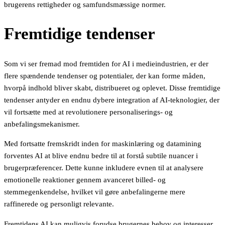
brugerens rettigheder og samfundsmæssige normer.
Fremtidige tendenser
Som vi ser fremad mod fremtiden for AI i medieindustrien, er der
flere spændende tendenser og potentialer, der kan forme måden,
hvorpå indhold bliver skabt, distribueret og oplevet. Disse fremtidige
tendenser antyder en endnu dybere integration af AI-teknologier, der
vil fortsætte med at revolutionere personaliserings- og
anbefalingsmekanismer.
Med fortsatte fremskridt inden for maskinlæring og datamining
forventes AI at blive endnu bedre til at forstå subtile nuancer i
brugerpræferencer. Dette kunne inkludere evnen til at analysere
emotionelle reaktioner gennem avanceret billed- og
stemmegenkendelse, hvilket vil gøre anbefalingerne mere
raffinerede og personligt relevante.
Fremtidens AI kan muligvis forudse brugernes behov og interesser