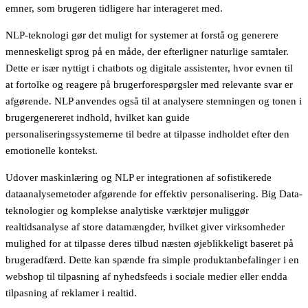
emner, som brugeren tidligere har interageret med.
NLP-teknologi gør det muligt for systemer at forstå og generere
menneskeligt sprog på en måde, der efterligner naturlige samtaler.
Dette er især nyttigt i chatbots og digitale assistenter, hvor evnen til
at fortolke og reagere på brugerforespørgsler med relevante svar er
afgørende. NLP anvendes også til at analysere stemningen og tonen i
brugergenereret indhold, hvilket kan guide
personaliseringssystemerne til bedre at tilpasse indholdet efter den
emotionelle kontekst.
Udover maskinlæring og NLP er integrationen af sofistikerede
dataanalysemetoder afgørende for effektiv personalisering. Big Data-
teknologier og komplekse analytiske værktøjer muliggør
realtidsanalyse af store datamængder, hvilket giver virksomheder
mulighed for at tilpasse deres tilbud næsten øjeblikkeligt baseret på
brugeradfærd. Dette kan spænde fra simple produktanbefalinger i en
webshop til tilpasning af nyhedsfeeds i sociale medier eller endda
tilpasning af reklamer i realtid.