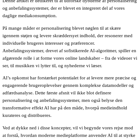
Denne artikel er dedikeret til at udforske dybderne af personalisering
og anbefalingssystemer, der er blevet en integreret del af vores
daglige mediakonsumption.
På mange måder er personalisering blevet nøglen til at skære
igennem støjen og levere skræddersyet indhold, der resonerer med
individuelle brugeres interesser og præferencer.
Anbefalingssystemer, drevet af sofistikerede AI-algoritmer, spiller en
afgørende rolle i at forme vores online landskaber – fra de videoer vi
ser, til musikken vi lytter til, og nyhederne vi læser.
AI’s opkomst har forstærket potentialet for at levere mere præcise og
engagerende brugeroplevelser gennem komplekse datamodeller og
adfærdsanalyse. Dette første afsnit vil ikke blot definere
personalisering og anbefalingssystemer, men også belyse den
transformative effekt AI har på den måde, hvorpå medieindhold
kurateres og distribueres.
Ved at dykke ned i disse koncepter, vil vi begynde vores rejse mod
at forstå, hvordan moderne medieplatforme anvender AI til at styrke