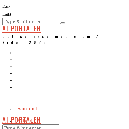
Dark
Light
KURSER
AI PORTALEN
Det seriøse medie om AI -
Siden 2023
Samfund
AI PORTALEN
Arbejde