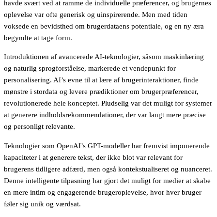
havde svært ved at ramme de individuelle præferencer, og brugernes
oplevelse var ofte generisk og uinspirerende. Men med tiden
voksede en bevidsthed om brugerdataens potentiale, og en ny æra
begyndte at tage form.
Introduktionen af avancerede AI-teknologier, såsom maskinlæring
og naturlig sprogforståelse, markerede et vendepunkt for
personalisering. AI’s evne til at lære af brugerinteraktioner, finde
mønstre i stordata og levere prædiktioner om brugerpræferencer,
revolutionerede hele konceptet. Pludselig var det muligt for systemer
at generere indholdsrekommendationer, der var langt mere præcise
og personligt relevante.
Teknologier som OpenAI’s GPT-modeller har fremvist imponerende
kapaciteter i at generere tekst, der ikke blot var relevant for
brugerens tidligere adfærd, men også kontekstualiseret og nuanceret.
Denne intelligente tilpasning har gjort det muligt for medier at skabe
en mere intim og engagerende brugeroplevelse, hvor hver bruger
føler sig unik og værdsat.