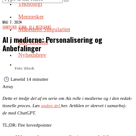
Teknologi
Mennesker
MAJ 7, 2024
SAMFUND
·
TEMA: AI I MEDIERNE
Månedens Singularitet
AI i medierne: Personalisering og
Bliv medlem
Anbefalinger
Nyhedsbrev
Foto: iStock
Læsetid
14 minutter
Array
Det­te er tredje del af en se­rie om Ais rol­le i me­di­er­ne og i den re­dak­
tio­nel­le pro­ces. Læs
anden del
her. Ar­tik­len er skre­vet i sam­ar­bej­
de med Chat­G­PT.
TL;DR: Fire hovedpointer