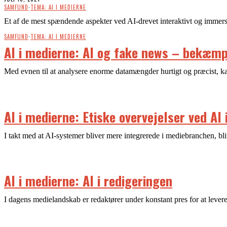
SAMFUND
·
TEMA: AI I MEDIERNE
Et af de mest spændende aspekter ved AI-drevet interaktivt og immersiv
SAMFUND
·
TEMA: AI I MEDIERNE
AI i medierne: AI og fake news – bekæmp
Med evnen til at analysere enorme datamængder hurtigt og præcist, kan
AI i medierne: Etiske overvejelser ved AI
I takt med at AI-systemer bliver mere integrerede i mediebranchen, bli
AI i medierne: AI i redigeringen
I dagens medielandskab er redaktører under konstant pres for at lever