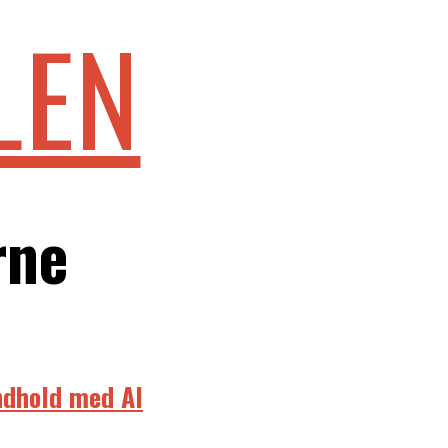
LEN
rne
indhold med AI