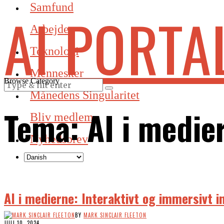
Samfund
AI PORTA
Arbejde
Teknologi
Mennesker
Browse Category
Månedens Singularitet
Tema: AI i medie
Bliv medlem
Nyhedsbrev
AI i medierne: Interaktivt og immersivt 
BY
MARK SINCLAIR FLEETON
JULI 10, 2024