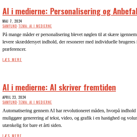
AI i medierne: Personalisering og Anbefa
MAJ 7, 2024
SAMFUND
·
TEMA: AI I MEDIERNE
På mange måder er personalisering blevet nøglen til at skære igennem
levere skræddersyet indhold, der resonerer med individuelle brugeres 
præferencer.
LÆS MERE
AI i medierne: AI skriver fremtiden
APRIL 23, 2024
SAMFUND
·
TEMA: AI I MEDIERNE
Automatisering gennem AI har revolutioneret måden, hvorpå indhold 
muliggøre generering af tekst, video, og grafik i en hastighed og volu
utænkelig for bare et årti siden.
LÆS MERE