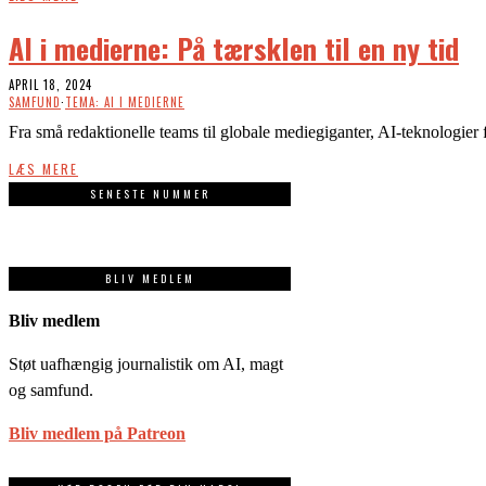
AI i medierne: På tærsklen til en ny tid
APRIL 18, 2024
SAMFUND
·
TEMA: AI I MEDIERNE
Fra små redaktionelle teams til globale mediegiganter, AI-teknologier
LÆS MERE
SENESTE NUMMER
BLIV MEDLEM
Bliv medlem
Støt uafhængig journalistik om AI, magt
og samfund.
Bliv medlem på Patreon