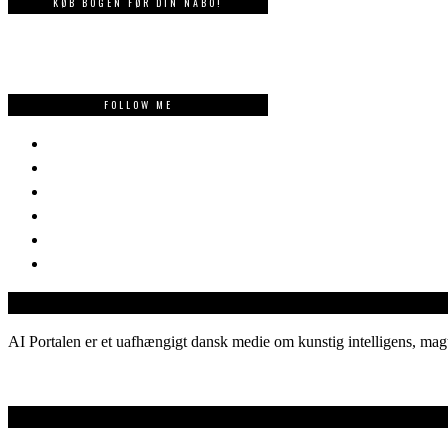
KØB BOGEN FØR DIN NABO!
FOLLOW ME
AI Portalen er et uafhængigt dansk medie om kunstig intelligens, magt