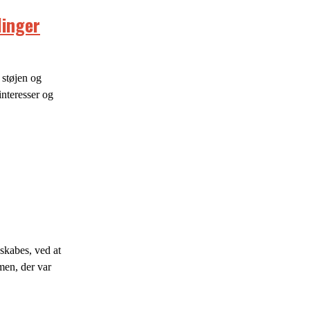
linger
 støjen og
interesser og
skabes, ved at
men, der var