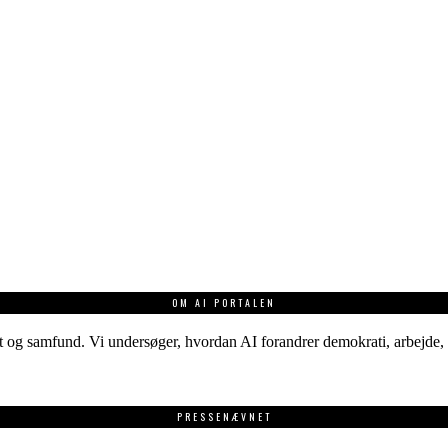
OM AI PORTALEN
 og samfund. Vi undersøger, hvordan AI forandrer demokrati, arbejde, v
PRESSENÆVNET