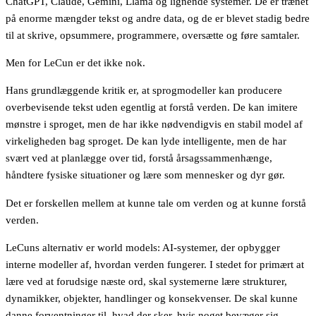
ChatGPT, Claude, Gemini, Llama og lignende systemer. De er trænet
på enorme mængder tekst og andre data, og de er blevet stadig bedre
til at skrive, opsummere, programmere, oversætte og føre samtaler.
Men for LeCun er det ikke nok.
Hans grundlæggende kritik er, at sprogmodeller kan producere
overbevisende tekst uden egentlig at forstå verden. De kan imitere
mønstre i sproget, men de har ikke nødvendigvis en stabil model af
virkeligheden bag sproget. De kan lyde intelligente, men de har
svært ved at planlægge over tid, forstå årsagssammenhænge,
håndtere fysiske situationer og lære som mennesker og dyr gør.
Det er forskellen mellem at kunne tale om verden og at kunne forstå
verden.
LeCuns alternativ er world models: AI-systemer, der opbygger
interne modeller af, hvordan verden fungerer. I stedet for primært at
lære ved at forudsige næste ord, skal systemerne lære strukturer,
dynamikker, objekter, handlinger og konsekvenser. De skal kunne
danne forventninger til, hvad der sker, hvis noget bevæger sig,