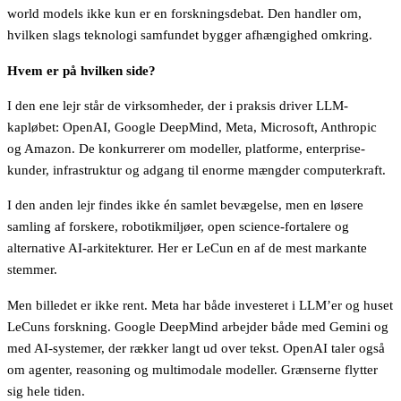
world models ikke kun er en forskningsdebat. Den handler om,
hvilken slags teknologi samfundet bygger afhængighed omkring.
Hvem er på hvilken side?
I den ene lejr står de virksomheder, der i praksis driver LLM-
kapløbet: OpenAI, Google DeepMind, Meta, Microsoft, Anthropic
og Amazon. De konkurrerer om modeller, platforme, enterprise-
kunder, infrastruktur og adgang til enorme mængder computerkraft.
I den anden lejr findes ikke én samlet bevægelse, men en løsere
samling af forskere, robotikmiljøer, open science-fortalere og
alternative AI-arkitekturer. Her er LeCun en af de mest markante
stemmer.
Men billedet er ikke rent. Meta har både investeret i LLM’er og huset
LeCuns forskning. Google DeepMind arbejder både med Gemini og
med AI-systemer, der rækker langt ud over tekst. OpenAI taler også
om agenter, reasoning og multimodale modeller. Grænserne flytter
sig hele tiden.