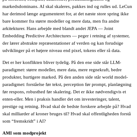
markedsdominans. AI skal skaleres, pakkes ind og rulles ud. LeCun
har derimod længe argumenteret for, at det næste store spring ikke
bare kommer fra større modeller og mere data, men fra andre
arkitekturer. Hans arbejde med blandt andet JEPA — Joint
Embedding Predictive Architectures — peger i retning af systemer,
der lærer abstrakte repræsentationer af verden og kan forudsige
udviklinger på et højere niveau end pixel, tokens eller rå data.
Det er her konflikten bliver tydelig. På den ene side står LLM-
paradigmet: større modeller, mere data, mere regnekraft, bedre
produkter, hurtigere marked. På den anden side står world model-
paradigmet: forståelse før tekst, perception før prompt, planlægning
før respons, robusthed før skalering. Det er ikke nødvendigvis et
enten-eller. Men i praksis handler det om investeringer, talent,
prestige og retning. Hvad skal de bedste forskere arbejde på? Hvad
skal milliarder af kroner bruges til? Hvad skal offentligheden forstå
som “fremskridt” i AI?
AMI som modprojekt