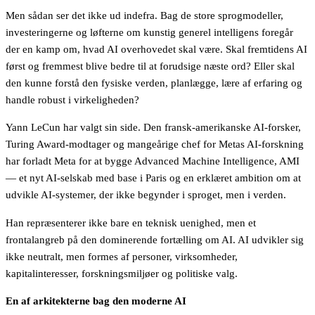
Men sådan ser det ikke ud indefra. Bag de store sprogmodeller,
investeringerne og løfterne om kunstig generel intelligens foregår
der en kamp om, hvad AI overhovedet skal være. Skal fremtidens AI
først og fremmest blive bedre til at forudsige næste ord? Eller skal
den kunne forstå den fysiske verden, planlægge, lære af erfaring og
handle robust i virkeligheden?
Yann LeCun har valgt sin side. Den fransk-amerikanske AI-forsker,
Turing Award-modtager og mangeårige chef for Metas AI-forskning
har forladt Meta for at bygge Advanced Machine Intelligence, AMI
— et nyt AI-selskab med base i Paris og en erklæret ambition om at
udvikle AI-systemer, der ikke begynder i sproget, men i verden.
Han repræsenterer ikke bare en teknisk uenighed, men et
frontalangreb på den dominerende fortælling om AI. AI udvikler sig
ikke neutralt, men formes af personer, virksomheder,
kapitalinteresser, forskningsmiljøer og politiske valg.
En af arkitekterne bag den moderne AI