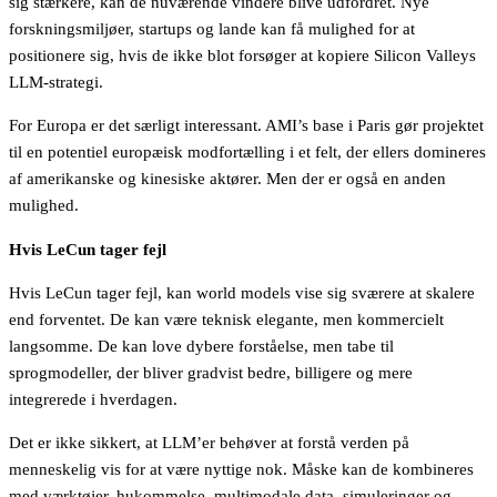
sig stærkere, kan de nuværende vindere blive udfordret. Nye
forskningsmiljøer, startups og lande kan få mulighed for at
positionere sig, hvis de ikke blot forsøger at kopiere Silicon Valleys
LLM-strategi.
For Europa er det særligt interessant. AMI’s base i Paris gør projektet
til en potentiel europæisk modfortælling i et felt, der ellers domineres
af amerikanske og kinesiske aktører. Men der er også en anden
mulighed.
Hvis LeCun tager fejl
Hvis LeCun tager fejl, kan world models vise sig sværere at skalere
end forventet. De kan være teknisk elegante, men kommercielt
langsomme. De kan love dybere forståelse, men tabe til
sprogmodeller, der bliver gradvist bedre, billigere og mere
integrerede i hverdagen.
Det er ikke sikkert, at LLM’er behøver at forstå verden på
menneskelig vis for at være nyttige nok. Måske kan de kombineres
med værktøjer, hukommelse, multimodale data, simuleringer og