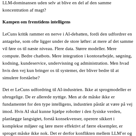
LLM-dominansen uden selv at blive en del af den samme
koncentration af magt?
Kampen om fremtidens intelligens
LeCuns kritik rammer en nerve i AI-debatten, fordi den udfordrer en
antagelse, som ofte ligger under de store løfter: at mere af det samme
vil føre os til næste niveau. Flere data. Større modeller. Mere
compute. Bedre chatbots. Mere integration i kontorarbejde, søgning,
kodning, kundeservice, undervisning og administration. Men hvad
hvis den vej kun bringer os til systemer, der bliver bedre til at
simulere forståelse?
Det er LeCuns udfordring til AI-industrien. Ikke at sprogmodeller er
ubrugelige. De er allerede nyttige. Men at de måske ikke er
fundamentet for den type intelligens, industrien påstår at være på vej
imod. Hvis AI skal kunne hjælpe robotter i den fysiske verden,
planlægge langsigtet, forstå konsekvenser, operere sikkert i
komplekse miljøer og lære mere effektivt af færre eksempler, er
sproget måske ikke nok. Det er derfor konflikten mellem LLM’er og