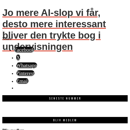
Jo mere AI-slop vi får,
desto mere interessant
bliver den trykte bog i
Share
undervisningen
Facebook
X
Whatsapp
Pinterest
Email
SENESTE NUMMER
BLIV MEDLEM