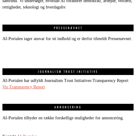
samfund. Vi undersøger, hvordan AI forandrer demokrati, arbejde, velfærd,
rettigheder, teknologi og hverdagsliv.
PRESSENÆVNET
AI-Portalen tager ansvar for sit indhold og er derfor tilmeldt Pressenævnet.
JOURNALISM TRUST INITIATIVE
AI-Portalen har udfyldt Journalism Trust Initiatives Transparency Report
Vis Transparency Report
ANNONCERING
AI-Portalen tilbyder en række forskellige muligheder for annoncering.