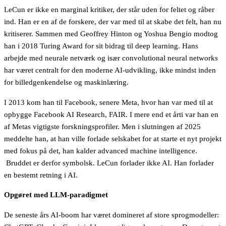
LeCun er ikke en marginal kritiker, der står uden for feltet og råber
ind. Han er en af de forskere, der var med til at skabe det felt, han nu
kritiserer. Sammen med Geoffrey Hinton og Yoshua Bengio modtog
han i 2018 Turing Award for sit bidrag til deep learning. Hans
arbejde med neurale netværk og især convolutional neural networks
har været centralt for den moderne AI-udvikling, ikke mindst inden
for billedgenkendelse og maskinlæring.
I 2013 kom han til Facebook, senere Meta, hvor han var med til at
opbygge Facebook AI Research, FAIR. I mere end et årti var han en
af Metas vigtigste forskningsprofiler. Men i slutningen af 2025
meddelte han, at han ville forlade selskabet for at starte et nyt projekt
med fokus på det, han kalder advanced machine intelligence.
Bruddet er derfor symbolsk. LeCun forlader ikke AI. Han forlader
en bestemt retning i AI.
Opgøret med LLM-paradigmet
De seneste års AI-boom har været domineret af store sprogmodeller: