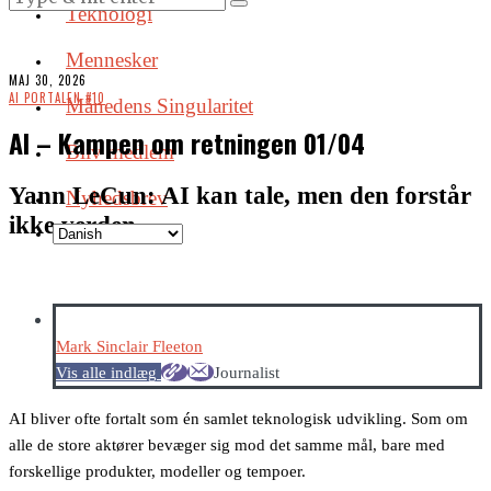
Teknologi
Mennesker
MAJ 30, 2026
AI PORTALEN #10
Månedens Singularitet
AI – Kampen om retningen 01/04
Bliv medlem
Yann LeCun: AI kan tale, men den forstår
Nyhedsbrev
ikke verden
Mark Sinclair Fleeton
Vis alle indlæg
Journalist
AI bliver ofte fortalt som én samlet teknologisk udvikling. Som om
alle de store aktører bevæger sig mod det samme mål, bare med
forskellige produkter, modeller og tempoer.