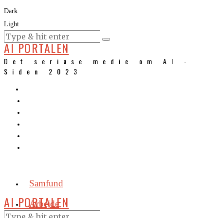
Dark
Light
KURSER
AI PORTALEN
Det seriøse medie om AI -
Siden 2023
Samfund
AI PORTALEN
Arbejde