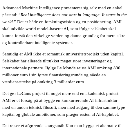
Advanced Machine Intelligence præsenterer sig selv med en enkel
påstand: “
Real intelligence does not start in language. It starts in the
world.
” Det er både en forskningsvision og en positionering. AMI
skal udvikle world model-baseret AI, som ifølge selskabet skal
kunne forstå den virkelige verden og danne grundlag for mere sikre
og kontrollerbare intelligente systemer.
Samtidig er AMI ikke et romantisk universitetsprojekt uden kapital.
Selskabet har allerede tiltrukket meget store investeringer og
internationale partnere. Ifølge Le Monde rejste AMI omkring 890
millioner euro i sin første finansieringsrunde og nåede en
værdiansættelse på omkring 3 milliarder euro.
Det gør LeCuns projekt til noget mere end en akademisk protest.
AMI er et forsøg på at bygge en konkurrerende AI-infrastruktur —
med en anden teknisk filosofi, men med adgang til den samme type
kapital og globale ambitioner, som præger resten af AI-kapløbet.
Det rejser et afgørende spørgsmål: Kan man bygge et alternativ til