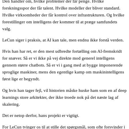
Den handler om, hvilke problemer der får penge. Hvilke
forskningsspor der får talent. Hvilke modeller der bliver standard.
Hvilke virksomheder der får kontrol over infrastrukturen. Og hvilke
forestillinger om intelligens der kommer til at præge samfundets
valg.
LeCun siger i praksis, at AI kan tale, men endnu ikke forstå verden.
Hvis han har ret, er den mest udbredte fortælling om AI-fremskridt
for snæver. Så er vi ikke på vej direkte mod generel intelligens
gennem større chatbots. Så er vi i gang med at bygge imponerende
sproglige maskiner, mens den egentlige kamp om maskinintelligens
først lige er begyndt.
Og hvis han tager fejl, vil historien måske huske ham som en af deep
learnings store arkitekter, der ikke troede nok på det næste lag af
skalering.
Det er netop derfor, hans projekt er vigtigt.
For LeCun tvinger os til at stille det spørgsmål, som ofte forsvinder i