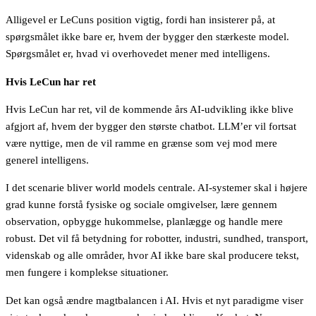
Alligevel er LeCuns position vigtig, fordi han insisterer på, at
spørgsmålet ikke bare er, hvem der bygger den stærkeste model.
Spørgsmålet er, hvad vi overhovedet mener med intelligens.
Hvis LeCun har ret
Hvis LeCun har ret, vil de kommende års AI-udvikling ikke blive
afgjort af, hvem der bygger den største chatbot. LLM’er vil fortsat
være nyttige, men de vil ramme en grænse som vej mod mere
generel intelligens.
I det scenarie bliver world models centrale. AI-systemer skal i højere
grad kunne forstå fysiske og sociale omgivelser, lære gennem
observation, opbygge hukommelse, planlægge og handle mere
robust. Det vil få betydning for robotter, industri, sundhed, transport,
videnskab og alle områder, hvor AI ikke bare skal producere tekst,
men fungere i komplekse situationer.
Det kan også ændre magtbalancen i AI. Hvis et nyt paradigme viser