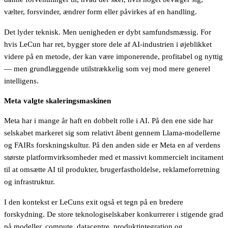
vælter, forsvinder, ændrer form eller påvirkes af en handling.
Det lyder teknisk. Men uenigheden er dybt samfundsmæssig. For
hvis LeCun har ret, bygger store dele af AI-industrien i øjeblikket
videre på en metode, der kan være imponerende, profitabel og nyttig
— men grundlæggende utilstrækkelig som vej mod mere generel
intelligens.
Meta valgte skaleringsmaskinen
Meta har i mange år haft en dobbelt rolle i AI. På den ene side har
selskabet markeret sig som relativt åbent gennem Llama-modellerne
og FAIRs forskningskultur. På den anden side er Meta en af verdens
største platformvirksomheder med et massivt kommercielt incitament
til at omsætte AI til produkter, brugerfastholdelse, reklameforretning
og infrastruktur.
I den kontekst er LeCuns exit også et tegn på en bredere
forskydning. De store teknologiselskaber konkurrerer i stigende grad
på modeller, compute, datacentre, produktintegration og